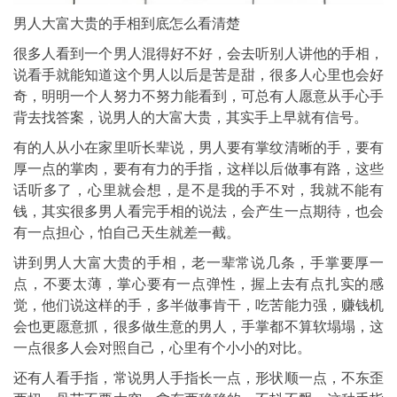
男人大富大贵的手相到底怎么看清楚
很多人看到一个男人混得好不好，会去听别人讲他的手相，
说看手就能知道这个男人以后是苦是甜，很多人心里也会好
奇，明明一个人努力不努力能看到，可总有人愿意从手心手
背去找答案，说男人的大富大贵，其实手上早就有信号。
有的人从小在家里听长辈说，男人要有掌纹清晰的手，要有
厚一点的掌肉，要有有力的手指，这样以后做事有路，这些
话听多了，心里就会想，是不是我的手不对，我就不能有
钱，其实很多男人看完手相的说法，会产生一点期待，也会
有一点担心，怕自己天生就差一截。
讲到男人大富大贵的手相，老一辈常说几条，手掌要厚一
点，不要太薄，掌心要有一点弹性，握上去有点扎实的感
觉，他们说这样的手，多半做事肯干，吃苦能力强，赚钱机
会也更愿意抓，很多做生意的男人，手掌都不算软塌塌，这
一点很多人会对照自己，心里有个小小的对比。
还有人看手指，常说男人手指长一点，形状顺一点，不东歪