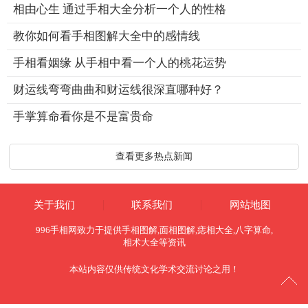
相由心生 通过手相大全分析一个人的性格
教你如何看手相图解大全中的感情线
手相看姻缘 从手相中看一个人的桃花运势
财运线弯弯曲曲和财运线很深直哪种好？
手掌算命看你是不是富贵命
查看更多热点新闻
关于我们
联系我们
网站地图
996手相网
致力于提供
手相图解
,
面相图解
,
痣相大全
,
八字算命
,
相术大全
等资讯
本站内容仅供传统文化学术交流讨论之用！