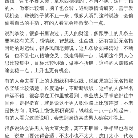
西扭，骨节不要太突，拿东西稳稳的，不抖不飘，这种手指
的人，做事比较细，脑子也会转，遇到事情肯研究，善于发
现机会，赚钱路子就不止一条，很多人听到这种说法，会偷
偷看自己的手指，有的人看完会稍微安心一点。
说到掌纹，很多书里说过，男人的财运，多跟手上的几条主
要掌纹有关系，感情线、智慧线、生命线，还有靠近无名指
附近的财运线，很多民间老师说，这几条纹如果清晰，不断
裂，也不乱七八糟地交叉，线走得顺一点，说明这个男人心
思比较集中，目标比较明确，做事不折腾，这样的人赚钱路
途会稳一点，上升也更有机会。
有的人会去看手上的太阳线和事业线，说如果靠近无名指那
条竖线比较清楚，长度适中，不断断续续，这样的人多半名
声运不错，很容易在工作里被看到，事业线从手掌底部往中
间伸，走得挺直，就是说这个男人职业路上比较连贯，不老
是换方向，职场上慢慢累积资源，钱就会一点一点堆起来，
有的人看完这些说明，会想到身边某些男人确实对得上。
很多说法会讲男人的大富大贵，离不开胆量，手相里也有对
应，说虎口要张得合适，不太小也不太大，虎口太小，代表