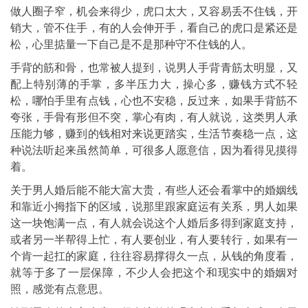
做人圈子窄，机会来得少，虎口太大，又容易丢不住钱，开
销大，管不住手，有的人会伸开手，看自己的虎口是紧还是
松，心里掂量一下自己是不是那种守不住钱的人。
手背的筋和骨，也常被人提到，说男人手背青筋太明显，又
配上特别薄的手掌，多半压力大，操心多，赚钱方式不轻
松，哪怕手里有点钱，心也不安稳，反过来，如果手背筋不
夸张，手骨有形但不突，掌心有肉，有人就说，这类男人承
压能力够，赚到的钱相对来说更踏实，生活节奏稳一点，这
种说法听起来虽然简单，可很多人愿意信，因为看得见摸得
着。
关于男人婚后能不能大富大贵，有些人还会看掌中的婚姻线
和靠近小拇指下的区域，说那里跟家庭运有关系，男人如果
这一块饱满一点，有人就会说这个人婚后多得到家庭支持，
或者另一半帮得上忙，有人要创业，有人要转行，如果有一
个肯一起扛的家庭，往往容易撑得久一点，从钱的角度看，
就等于多了一层保障，不少人会把这个和现实中的婚姻对
照，感觉有点意思。