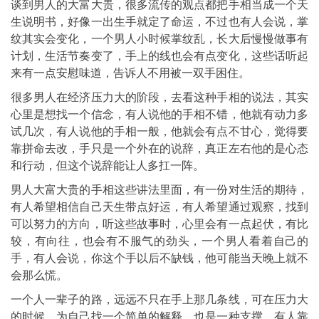
谈到男人的大富大贵，很多流传的观点都把手相当成一个天
生说明书，好像一出生手就定了命运，不过也有人会说，掌
纹其实会变化，一个男人小时候掌纹乱，长大后慢慢做事有
计划，生活节奏变了，手上的线也会有点变化，这些话听起
来有一点安慰味道，告诉人不用被一双手困住。
很多男人在经济压力大的阶段，去看这种手相的说法，其实
心里是想找一个信念，有人说他的手相不错，他就有动力多
试几次，有人说他的手相一般，他就会有点不甘心，觉得要
靠拼命去改，手只是一个外在的说辞，真正左右他的是心态
和行动，但这个说辞能让人多扛一阵。
男人大富大贵的手相这些讲法里面，有一份对生活的期待，
有人希望相信自己天生带点好运，有人希望通过观察，找到
可以努力的方向，听这些故事时，心里会有一点起伏，有比
较，有向往，也会有不服气的劲头，一个男人看着自己的
手，有人会说，你这个手以后不缺钱，他可能当天晚上就不
会那么慌。
一个人一辈子的路，远远不只在手上那几条线，可在压力大
的时候，为自己找一个简单的解释，也是一种支撑，有人靠