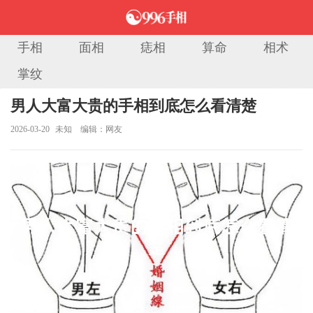
手相
面相
痣相
算命
相术
掌纹
当前位置：
首页
>
手相图解
> 正文
男人大富大贵的手相到底怎么看清楚
2026-03-20
未知
编辑：网友