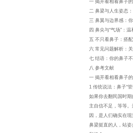
一 揭开看相看鼻子的
二 鼻梁与人生姿态
三 鼻翼与边界感：
四 鼻尖与“气场”：
五 不只看鼻子：搭
六 常见问题解析：关
七 结语：你的鼻子
八 参考文献
一 揭开看相看鼻子的
1 传统说法：鼻子“管
如果你去翻民国时期
主自信不足，等等。
因，是人们确实在现
鼻梁挺直的人，站姿