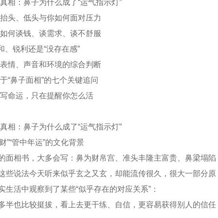
真相：鼻子为什么成了“运气指示灯”
：抬头、低头与你如何面对压力
你如何谈钱、谈需求、谈不舒服
温和、锐利还是“没存在感”
配表情、声音和环境的综合判断
于“鼻子面相”的七个关键追问
不写命运，只在提醒你怎么活
真相：鼻子为什么成了“运气指示灯”
财”“管中年运”的文化背景
的面相书，大多会写：鼻为财帛宫、准头丰隆主富贵、鼻梁塌陷
这些说法今天听来似乎玄之又玄，却能流传很久，很大一部分原
实生活中观察到了某些“似乎存在的对应关系”：
多半也比较挺拔，看上去更干练、自信，更容易获得别人的信任