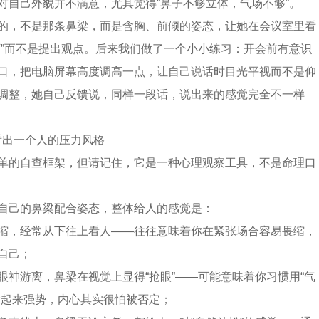
对自己外貌并不满意，尤其觉得“鼻子不够立体，气场不够”。
的，不是那条鼻梁，而是含胸、前倾的姿态，让她在会议室里看
可”而不是提出观点。后来我们做了一个小小练习：开会前有意识
口，把电脑屏幕高度调高一点，让自己说话时目光平视而不是仰
调整，她自己反馈说，同样一段话，说出来的感觉完全不一样
”看出一个人的压力风格
单的自查框架，但请记住，它是一种心理观察工具，不是命理口
自己的鼻梁配合姿态，整体给人的感觉是：
缩，经常从下往上看人——往往意味着你在紧张场合容易畏缩，
自己；
眼神游离，鼻梁在视觉上显得“抢眼”——可能意味着你习惯用“气
看起来强势，内心其实很怕被否定；