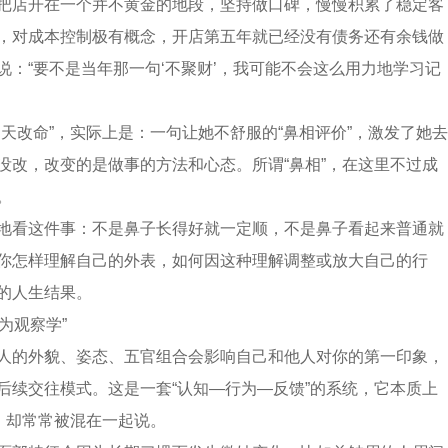
把店开在一个并不黄金的地段，坚持做口碑，慢慢积累了稳定客
，对成本控制极有概念，开店第五年就已经没有债务还有余钱做
说：“要不是当年那一句‘不聚财’，我可能不会这么用力地学习记
逆天改命”，实际上是：一句让她不舒服的“鼻相评价”，激发了她去
没改，改变的是做事的方法和心态。所谓“鼻相”，在这里不过成
。
地看这件事：不是鼻子长得好就一定顺，不是鼻子看起来普通就
你怎样理解自己的外表，如何因这种理解调整或放大自己的行
的人生结果。
为观察学”
人的外貌、姿态、五官组合会影响自己和他人对你的第一印象，
后续交往模式。这是一套“认知—行为—反馈”的系统，它本质上
系，却常常被混在一起说。