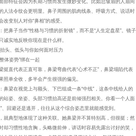
面部特征会因为长期习惯而发生微妙变化。比如总皱眉的人眉间
的人法令纹会更明显。鼻子周围的肌肉线条、呼吸方式、说话时
会改变别人对你“鼻相”的感受。
：把鼻子当作“性格与习惯的折射镜”，而不是“人生定盘星”。镜子
只诚实地反映你现在是什么样。
：抬头、低头与你如何面对压力
“整体姿势”绑在一起
梁挺直代表正直可靠，鼻梁弯曲代表“心术不正”，鼻梁塌陷代表
果照单全收，多半会产生很强的偏见。
：鼻梁在视觉上与额头、下巴组成一条“中线”，这条中线给人的
的站姿、坐姿、头部习惯抬高还是前倾强烈相关。你看一个人面
住”、回避还是逃开，往往从这个综合姿态里就能感觉到。
，就典型地体现了这种关联。她鼻梁并不算特别高，但很挺；然
时却习惯性地含胸，头略微前伸，讲话时容易先露出讨好的笑，