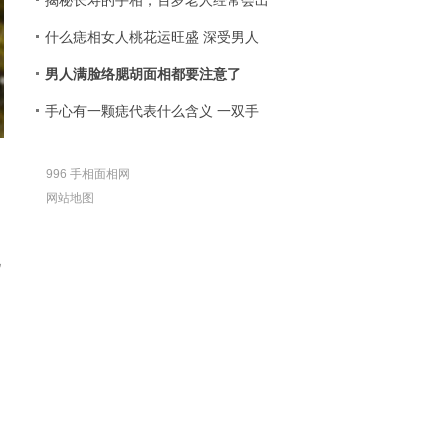
揭秘长寿的手相，百岁老人经常会出
什么痣相女人桃花运旺盛 深受男人
男人满脸络腮胡面相都要注意了
手心有一颗痣代表什么含义 一双手
996 手相面相网
网站地图
她
不