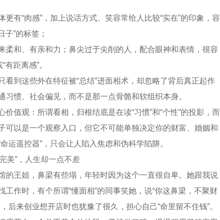
体更有“肉感”，加上说话方式、笑容常给人比较“实在”的印象，容
过日子”的标签；
来柔和、有亲和力；鼻尖过于尖削的人，配合眼神和表情，很容
或“有距离感”。
只看到这些外在特征被“总结”进面相术，却忽略了背后真正起作
通习惯、社会偏见，而不是那一点骨骼和软组织本身。
心价值观：所谓看相，归根结底是在读“习惯”和“个性”的投影，而
子可以是一个观察入口，但它不可能单独决定你的财富、婚姻和
“命运遥控器”，只会让人陷入焦虑和伪科学陷阱。
“完美”，人生却一点不差
馆的王姐，鼻梁有些塌，年轻时因为这个一直很自卑。她跟我说
找工作时，有个所谓“懂面相”的同事笑她，说“你这鼻梁，不聚财
疑，后来创业想开店时也犹豫了很久，担心自己“命里留不住钱”。