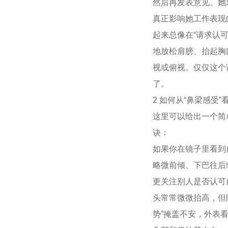
然后再发表意见。她
真正影响她工作表现
起来总像在“请求认
地放松肩膀、抬起胸
视或俯视。仅仅这个
了。
2 如何从“鼻梁感受
这里可以给出一个简
诀：
如果你在镜子里看到
略微前倾、下巴往后
更关注别人是否认可
头常常微微抬高，但
势”掩盖不安，外表