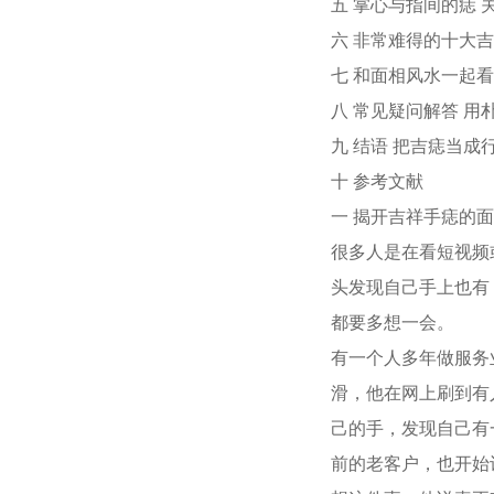
五 掌心与指间的痣
六 非常难得的十大
七 和面相风水一起看
八 常见疑问解答 用
九 结语 把吉痣当成
十 参考文献
一 揭开吉祥手痣的面
很多人是在看短视频
头发现自己手上也有
都要多想一会。
有一个人多年做服务
滑，他在网上刷到有
己的手，发现自己有
前的老客户，也开始