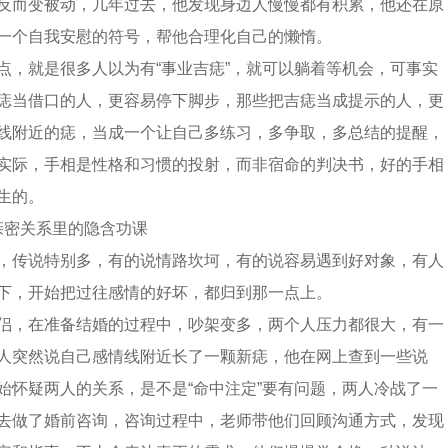
反而变被动，几年过去，他发现身边人慢慢都有积累，他还在原
一个自我安慰的符号，帮他合理化自己的懒惰。
点，就是很多人以为有“事业吉痣”，就可以躺着等机会，可事实
痣当借口的人，更容易停下脚步，那些把吉痣当成提示的人，更
线附近的痣，当成一个让自己多练习，多争取，多总结的提醒，
实际，手相是性格和习惯的投射，而非宿命的判决书，好的手相
生的。
亲密关系里的隐含功课
，传说特别多，有的说情路坎坷，有的说容易遇到好对象，有人
下，开始把过往感情的好坏，都归到那一点上。
侣，在准备结婚的过程中，吵架变多，两个人压力都很大，有一
人突然说自己感情线附近长了一颗新痣，他在网上查到一些说
始怀疑两人的关系，是不是“命中注定”要有问题，两人冷战了一
去做了婚前咨询，咨询过程中，老师带他们回顾沟通方式，发现