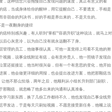
食，这种信念只会拖慢自己发现问题的速度，真正有意义的看
的痣，当成身体给你的醒钟，用它提醒自己，不要透支，手相是
而非宿命的判决书，好的手相是养出来的，不是天生的。
不是一夜翻身的捷径
的痣特别感兴趣，有人听到“掌权”“容易升职”这种说法，就马上对
以后心灰意冷，以为自己没有就永远翻不了身。
层管理的员工，他做事很认真，可他一直觉得上司看不见他的努
个视频，说事业线附近有痣，会有意外贵人，他一照镜子发现自
位置还挺接近，他当时很兴奋，但有一个有意思的变化，他开始
进展，他会做更详细的周报，也会提出改进方案，他把那颗痣当
”，让他不那么怯场，两年之后，他顺利从小组长升到部门副职，
于那颗痣，就忽略了他多出来的沟通和认真准备。
欢学习新东西，换了几份工作都待不久，他也发现自己事业线旁
迟早发达，于是每天只刷短视频，不愿意接受新任务，他嘴上说