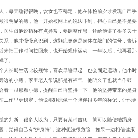
人，每天睡得很晚，饮食也不稳定，他在体检前夕才发现自己手
颗很明显的痣，他一开始被网上的说法吓到，担心自己是不是要
，医生跟他说指标有点异常，要调整作息，还给他讲了很多关于
关系，他才慢慢意识到，这颗痣更像是身体在敲门的信号，告诉
后来把工作时间拉回来，也开始规律运动，一年以后，他再看那
样了。
个人长期生活比较规律，喜欢早睡早起，也会固定运动，他小时
旁边的小痣，家里老人常说那是有福气，他听久了也就当作鼓
会看一眼那颗小痣，提醒自己再坚持一下，他的坚持带来的是身
在工作里更稳定，他说那颗痣像一个陪伴很多年的标记，让他更
。
觉的判断，很多人以为，只要有某种吉痣，就可以随便糟蹋身
题，觉得自己有“护身符”，这种想法很危险，如果一边相信健康