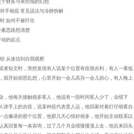
 关于财富与掌控感的幻想
吉祥手相痣 常见说法与冷静拆解
时 如何不被吓住
朴素思路想清楚
行动的起点
纱 从迷信到自我观察
或者短文时，突然发现有人说某个位置有痣很吉利，有人一看低
，就开始胡思乱想，心里开始一会儿高兴一会儿担心，有人晚上
业，他每天接触很多客人，他说有一段时间客人少了，业绩下
人讲手上的吉痣，说某种痣代表贵人运，他回家对着灯仔细看自
一点像讲的那个位置，他那几天心情好很多，他开始主动联系以
认真回复每一条咨询，过了几个月业绩慢慢涨上去，他后来回头