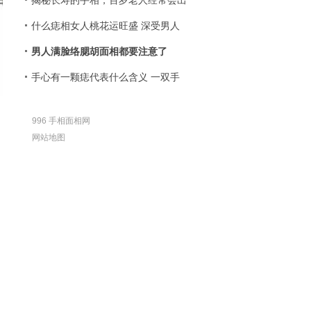
揭秘长寿的手相，百岁老人经常会出
什么痣相女人桃花运旺盛 深受男人
男人满脸络腮胡面相都要注意了
手心有一颗痣代表什么含义 一双手
996 手相面相网
网站地图