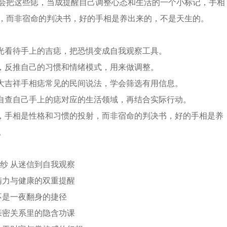
会把这些痣，当成提醒自己调整心态和生活的一个小标记，手相
，而非宿命的判决书，好的手相是养出来的，不是天生的。
眼光看待手上的吉痣，把恐惧变成自我观察工具。
痣，反推自己的习惯和情绪模式，用来做调整。
十大吉祥手相痣常见的民间说法，学会筛选有用信息。
，自查自己手上的痣对应的生活领域，再结合实际行动。
念，手相是性格和习惯的投射，而非宿命的判决书，好的手相是养
。
纱 从迷信到自我观察
精力与健康的双重提醒
不是一夜翻身的捷径
亲密关系里的隐含功课