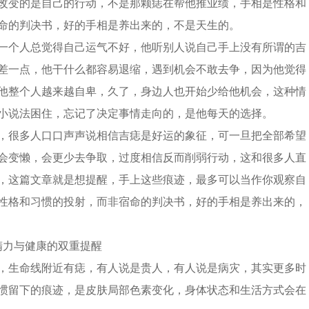
改变的是自己的行动，不是那颗痣在帮他推业绩，手相是性格和
命的判决书，好的手相是养出来的，不是天生的。
一个人总觉得自己运气不好，他听别人说自己手上没有所谓的吉
差一点，他干什么都容易退缩，遇到机会不敢去争，因为他觉得
他整个人越来越自卑，久了，身边人也开始少给他机会，这种情
小说法困住，忘记了决定事情走向的，是他每天的选择。
，很多人口口声声说相信吉痣是好运的象征，可一旦把全部希望
会变懒，会更少去争取，过度相信反而削弱行动，这和很多人直
，这篇文章就是想提醒，手上这些痕迹，最多可以当作你观察自
性格和习惯的投射，而非宿命的判决书，好的手相是养出来的，
精力与健康的双重提醒
，生命线附近有痣，有人说是贵人，有人说是病灾，其实更多时
惯留下的痕迹，是皮肤局部色素变化，身体状态和生活方式会在