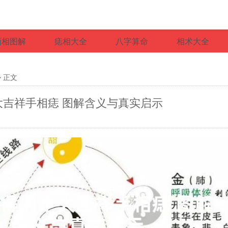
面相图解
痣相大全
八字算命
相术大全
> 正文
大吉祥手相痣 图解含义与真实启示