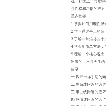
在一颗痣上，而是学
是性格和习惯的投射
重点摘要
1 掌握如何用理性
2 学习通过手上的
3 了解非常难得的
4 学会用简单方法
5 理解一个核心观
出来的，不是天生的
目录
一 揭开吉祥手痣的面
二 生命线附近的痣 
三 事业线附近的痣 
四 感情线附近的痣 