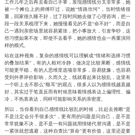
工作几年之后再去看自己手掌，发现感情线分叉非常多，她
被一个摊位上的师傅吓过，说她“情路坎坷”，当时情绪很
重，回家很久睡不好，过了段时间她去做了心理咨询，把一
段一段关系梳理下来，她慢慢看见的不是“命不好”，而是自
己一遇到亲密场景就容易紧张，把小事放大，引发争吵，这
些习惯如果不改，即使不去看手，她的感情也会一再重演同
样的模式。
站在这种视角，复杂的感情线可以理解成“情绪和选择习惯
的叠加结果”，有的人相对冷静，做决定比较果断，感情线
可能更平稳，有的人思维里选项非常多，容易犹豫，也容易
受到外界评价影响，久而久之，线就看起来比较乱，这里有
一个听上去不那么“顺耳”的观点，很多人以为感情线越直越
好，其实过于笔直反而有时候意味着情感表达上偏理性、偏
冷，不热衷表达，同样可能影响关系的亲密度。
所以，当你看到自己感情线比较乱的时候，比起去推断“是
不是注定会分手很多次”，更有用的问题是问自己，是不是
常常犹豫不决，是不是一有问题就用情绪代替沟通，是不是
一紧张就想逃避，这种自查比“算命”更有价值，这里还是要