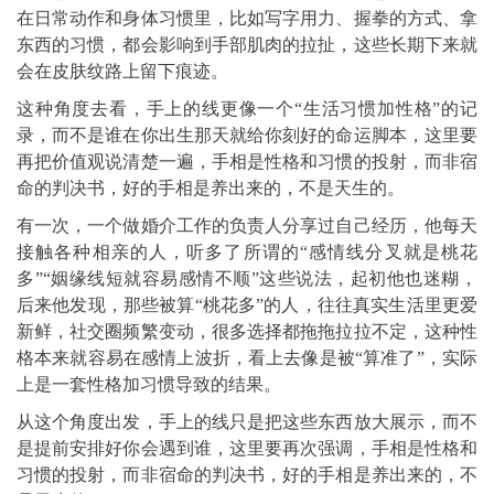
在日常动作和身体习惯里，比如写字用力、握拳的方式、拿
东西的习惯，都会影响到手部肌肉的拉扯，这些长期下来就
会在皮肤纹路上留下痕迹。
这种角度去看，手上的线更像一个“生活习惯加性格”的记
录，而不是谁在你出生那天就给你刻好的命运脚本，这里要
再把价值观说清楚一遍，手相是性格和习惯的投射，而非宿
命的判决书，好的手相是养出来的，不是天生的。
有一次，一个做婚介工作的负责人分享过自己经历，他每天
接触各种相亲的人，听多了所谓的“感情线分叉就是桃花
多”“姻缘线短就容易感情不顺”这些说法，起初他也迷糊，
后来他发现，那些被算“桃花多”的人，往往真实生活里更爱
新鲜，社交圈频繁变动，很多选择都拖拖拉拉不定，这种性
格本来就容易在感情上波折，看上去像是被“算准了”，实际
上是一套性格加习惯导致的结果。
从这个角度出发，手上的线只是把这些东西放大展示，而不
是提前安排好你会遇到谁，这里要再次强调，手相是性格和
习惯的投射，而非宿命的判决书，好的手相是养出来的，不