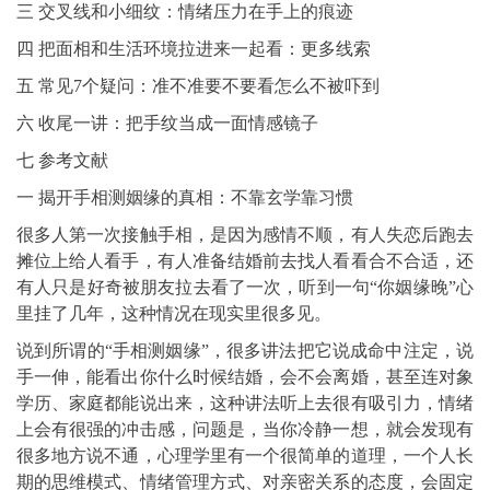
三 交叉线和小细纹：情绪压力在手上的痕迹
四 把面相和生活环境拉进来一起看：更多线索
五 常见7个疑问：准不准要不要看怎么不被吓到
六 收尾一讲：把手纹当成一面情感镜子
七 参考文献
一 揭开手相测姻缘的真相：不靠玄学靠习惯
很多人第一次接触手相，是因为感情不顺，有人失恋后跑去
摊位上给人看手，有人准备结婚前去找人看看合不合适，还
有人只是好奇被朋友拉去看了一次，听到一句“你姻缘晚”心
里挂了几年，这种情况在现实里很多见。
说到所谓的“手相测姻缘”，很多讲法把它说成命中注定，说
手一伸，能看出你什么时候结婚，会不会离婚，甚至连对象
学历、家庭都能说出来，这种讲法听上去很有吸引力，情绪
上会有很强的冲击感，问题是，当你冷静一想，就会发现有
很多地方说不通，心理学里有一个很简单的道理，一个人长
期的思维模式、情绪管理方式、对亲密关系的态度，会固定