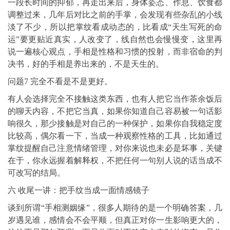
一段长时间的抑郁，再走出来后，身体姿态、作息、饮食都
调整过来，几年后对比之前的手掌，会发现有些杂乱的小线
淡了不少，所以把掌纹看成动态的，比看成“天生写死的命
运”要更贴近真实，人改变了，线自然也会慢慢变，这里再
说一遍核心观点，手相是性格和习惯的投射，而非宿命的判
决书，好的手相是养出来的，不是天生的。
问题7 完全不看是不是更好。
有人会选择完全不接触这类东西，也有人把它当作茶余饭后
的聊天内容，不把它当真，如果你知道自己容易被一句话影
响很久，那少接触是对自己的一种保护，如果你自我稳定度
比较高，偶尔看一下，当成一种观察性格的工具，比如通过
掌纹提醒自己注意情绪管理，对你来说也未必是坏事，关键
在于，你永远握着解释权，不把任何一句别人说的话当成不
可改写的结局。
六 收尾一讲：把手纹当成一面情感镜子
谈到所谓“手相测姻缘”，很多人期待的是一个明确答案，几
岁遇见谁，感情会不会平顺，但真正对你一生影响更大的，