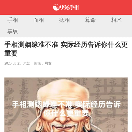
手相
面相
痣相
算命
相术
掌纹
当前位置：
首页
>
手相图解
> 正文
手相测姻缘准不准 实际经历告诉你什么更
重要
2026-03-21
未知
编辑：网友