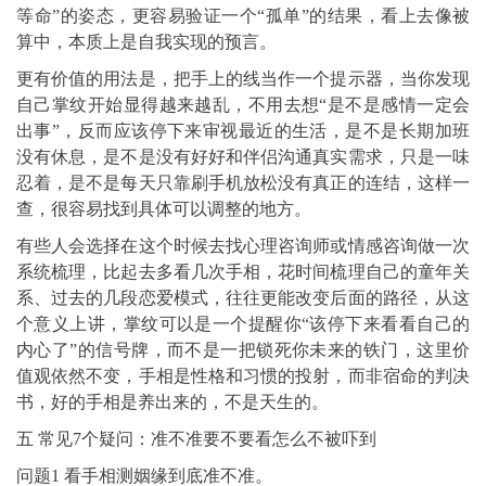
等命”的姿态，更容易验证一个“孤单”的结果，看上去像被
算中，本质上是自我实现的预言。
更有价值的用法是，把手上的线当作一个提示器，当你发现
自己掌纹开始显得越来越乱，不用去想“是不是感情一定会
出事”，反而应该停下来审视最近的生活，是不是长期加班
没有休息，是不是没有好好和伴侣沟通真实需求，只是一味
忍着，是不是每天只靠刷手机放松没有真正的连结，这样一
查，很容易找到具体可以调整的地方。
有些人会选择在这个时候去找心理咨询师或情感咨询做一次
系统梳理，比起去多看几次手相，花时间梳理自己的童年关
系、过去的几段恋爱模式，往往更能改变后面的路径，从这
个意义上讲，掌纹可以是一个提醒你“该停下来看看自己的
内心了”的信号牌，而不是一把锁死你未来的铁门，这里价
值观依然不变，手相是性格和习惯的投射，而非宿命的判决
书，好的手相是养出来的，不是天生的。
五 常见7个疑问：准不准要不要看怎么不被吓到
问题1 看手相测姻缘到底准不准。