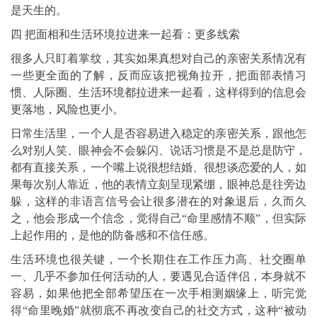
是天生的。
四 把面相和生活环境拉进来一起看：更多线索
很多人只盯着掌纹，其实如果真想对自己的亲密关系情况有
一些更全面的了解，反而应该把视角拉开，把面部表情习
惯、人际圈、生活环境都拉进来一起看，这样得到的信息会
更落地，风险也更小。
日常生活里，一个人是否容易进入稳定的亲密关系，跟他怎
么对别人笑、眼神会不会躲闪、说话习惯是不是总是防守，
都有直接关系，一个嘴上说很想结婚、很想谈恋爱的人，如
果每次别人靠近，他的表情立刻呈现紧绷，眼神总是往旁边
躲，这样的非语言信号会让很多潜在的对象退后，久而久
之，他会形成一个信念，觉得自己“命里感情不顺”，但实际
上起作用的，是他的防备感和不信任感。
生活环境也很关键，一个长期住在工作压力高、社交圈单
一、几乎不参加任何活动的人，要遇见合适伴侣，本身就不
容易，如果他把全部希望压在一次手相测姻缘上，听完觉
得“命里晚婚”就彻底不再改变自己的社交方式，这种“被动