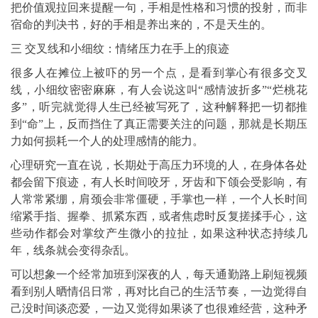
把价值观拉回来提醒一句，手相是性格和习惯的投射，而非
宿命的判决书，好的手相是养出来的，不是天生的。
三 交叉线和小细纹：情绪压力在手上的痕迹
很多人在摊位上被吓的另一个点，是看到掌心有很多交叉
线，小细纹密密麻麻，有人会说这叫“感情波折多”“烂桃花
多”，听完就觉得人生已经被写死了，这种解释把一切都推
到“命”上，反而挡住了真正需要关注的问题，那就是长期压
力如何损耗一个人的处理感情的能力。
心理研究一直在说，长期处于高压力环境的人，在身体各处
都会留下痕迹，有人长时间咬牙，牙齿和下颌会受影响，有
人常常紧绷，肩颈会非常僵硬，手掌也一样，一个人长时间
缩紧手指、握拳、抓紧东西，或者焦虑时反复搓揉手心，这
些动作都会对掌纹产生微小的拉扯，如果这种状态持续几
年，线条就会变得杂乱。
可以想象一个经常加班到深夜的人，每天通勤路上刷短视频
看到别人晒情侣日常，再对比自己的生活节奏，一边觉得自
己没时间谈恋爱，一边又觉得如果谈了也很难经营，这种矛