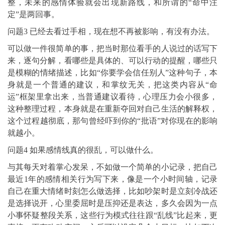
整，未来的感情体验就会出现新路线，和所谓的“命中注
定”是两回事。
问题3 已经去看过手相，现在想不再被影响，有没有办法。
可以做一件很简单的事，把当时那位看手的人说过的话写下
来，逐句分解，看哪些是具体的、可以行动的提醒，哪些只
是模糊的情绪描述，比如“你要学会信任别人”这种句子，本
身就是一个普通的建议，和掌纹无关，把这类内容从“命
运”框架里拿出来，当普通建议看待，心理压力会小很多，
这种整理过程，本身就是在重新夺回对自己生活的解释权，
这个过程越彻底，那句曾经吓到你的“批语”对你现在的影响
就越小。
问题4 如果感情线真的很乱，可以做什么。
与其每天对着掌心发呆，不如做一个简单的小记录，把自己
最近1年的感情相关行为写下来，像是一个小时间轴，记录
自己在重大情绪时刻怎么做选择，比如吵架时是立刻冷战还
是选择说开，心里委屈时是压抑还是表达，多久会因为一点
小事怀疑整段关系，这些行为模式往往跟“乱线”比起来，更