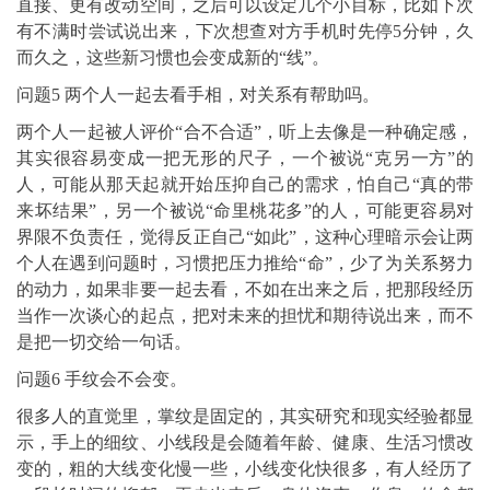
直接、更有改动空间，之后可以设定几个小目标，比如下次
有不满时尝试说出来，下次想查对方手机时先停5分钟，久
而久之，这些新习惯也会变成新的“线”。
问题5 两个人一起去看手相，对关系有帮助吗。
两个人一起被人评价“合不合适”，听上去像是一种确定感，
其实很容易变成一把无形的尺子，一个被说“克另一方”的
人，可能从那天起就开始压抑自己的需求，怕自己“真的带
来坏结果”，另一个被说“命里桃花多”的人，可能更容易对
界限不负责任，觉得反正自己“如此”，这种心理暗示会让两
个人在遇到问题时，习惯把压力推给“命”，少了为关系努力
的动力，如果非要一起去看，不如在出来之后，把那段经历
当作一次谈心的起点，把对未来的担忧和期待说出来，而不
是把一切交给一句话。
问题6 手纹会不会变。
很多人的直觉里，掌纹是固定的，其实研究和现实经验都显
示，手上的细纹、小线段是会随着年龄、健康、生活习惯改
变的，粗的大线变化慢一些，小线变化快很多，有人经历了