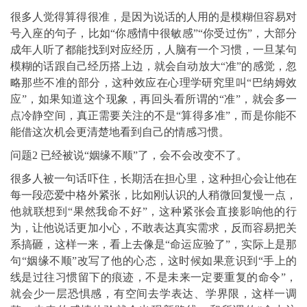
很多人觉得算得很准，是因为说话的人用的是模糊但容易对
号入座的句子，比如“你感情中很敏感”“你受过伤”，大部分
成年人听了都能找到对应经历，人脑有一个习惯，一旦某句
模糊的话跟自己经历搭上边，就会自动放大“准”的感觉，忽
略那些不准的部分，这种效应在心理学研究里叫“巴纳姆效
应”，如果知道这个现象，再回头看所谓的“准”，就会多一
点冷静空间，真正需要关注的不是“算得多准”，而是你能不
能借这次机会更清楚地看到自己的情感习惯。
问题2 已经被说“姻缘不顺”了，会不会改变不了。
很多人被一句话吓住，长期活在担心里，这种担心会让他在
每一段恋爱中格外紧张，比如刚认识的人稍微回复慢一点，
他就联想到“果然我命不好”，这种紧张会直接影响他的行
为，让他说话更加小心，不敢表达真实需求，反而容易把关
系搞砸，这样一来，看上去像是“命运应验了”，实际上是那
句“姻缘不顺”改写了他的心态，这时候如果意识到“手上的
线是过往习惯留下的痕迹，不是未来一定要重复的命令”，
就会少一层恐惧感，有空间去学表达、学界限，这样一调