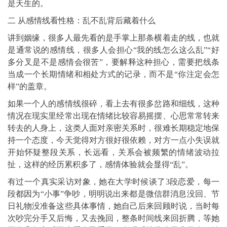
是天生的。
二 从感情线看性格：乱不乱背后藏着什么
讲到姻缘，很多人最先看的是手掌上那条横着走的线，也就
是通常说的感情线，很多人会担心“我的线怎么这么乱”“好
多分叉是不是感情会很苦”，要解释这种担心，需要把线条
当成一个长期情绪和相处方式的记录，而不是“你注定会怎
样”的盖章。
如果一个人的感情线很碎，看上去有很多岔路和细线，这种
情况在现实里经常出现在情绪比较容易摇摆、心思常常转来
转去的人身上，这类人面对亲密关系时，很难长期稳定地保
持一个态度，今天觉得对方很好很依赖，对方一点小失误就
开始怀疑整段关系，长远看，关系会被频繁的情绪波动拉
扯，这样的经历累积多了，感情体验就会显得“乱”。
有过一个真实采访对象，她在大学时候谈了3段恋爱，每一
段都因为“小事”争吵，明明说出来都是微信群消息没回、节
日礼物没准备这些具体事情，她自己后来回顾时说，当时每
次吵完分手又后悔，又去挽回，整条时间线来回折腾，等她