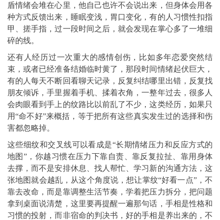
盾情绪会堆在心里，他自己也许不会说出来，但身体会用各
种方式反馈出来，睡眠变浅，胃口变化，有的人习惯性扣指
甲、搓手指，过一段时间之后，就会发现在掌心多了一堆细
碎的线。
还有人经历过一次重大的感情创伤，比如多年恋爱突然结
束，或者已经准备结婚临时黄了，那段时间情绪起伏巨大，
有的人每天不断回看聊天记录，反复纠结哪里出错，反复找
朋友倾诉，手里握着手机、揉着衣角，一整年过去，很多人
会肉眼看到手上的纹路比以前乱了不少，这类经历，如果只
用“命不好”来概括，等于把所有这些真实发生过的选择和伤
害都忽略掉。
这些细纹和交叉线可以看成是“长期情绪压力和反应方式的
地图”，你越习惯在压力下靠自责、靠反复拉扯、靠用身体
去撑，而不是安排休息、找人帮忙、学习新的沟通方法，这
张地图就会越乱，从这个角度说，想让掌纹“好看一点”，不
靠去改命，而是靠调整生活节奏，学着把压力拆分，把问题
拿到桌面说清楚，这里要再提醒一遍那句话，手相是性格和
习惯的投射，而非宿命的判决书，好的手相是养出来的，不