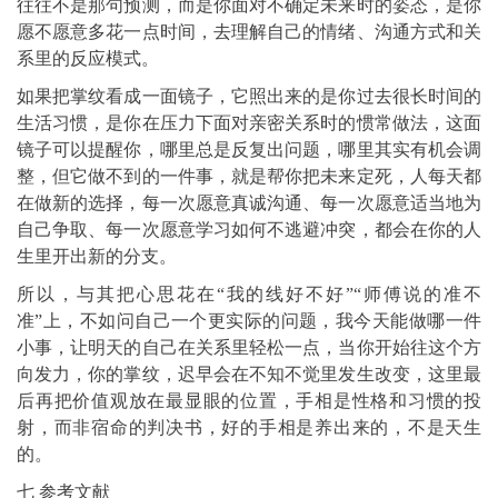
往往不是那句预测，而是你面对不确定未来时的姿态，是你
愿不愿意多花一点时间，去理解自己的情绪、沟通方式和关
系里的反应模式。
如果把掌纹看成一面镜子，它照出来的是你过去很长时间的
生活习惯，是你在压力下面对亲密关系时的惯常做法，这面
镜子可以提醒你，哪里总是反复出问题，哪里其实有机会调
整，但它做不到的一件事，就是帮你把未来定死，人每天都
在做新的选择，每一次愿意真诚沟通、每一次愿意适当地为
自己争取、每一次愿意学习如何不逃避冲突，都会在你的人
生里开出新的分支。
所以，与其把心思花在“我的线好不好”“师傅说的准不
准”上，不如问自己一个更实际的问题，我今天能做哪一件
小事，让明天的自己在关系里轻松一点，当你开始往这个方
向发力，你的掌纹，迟早会在不知不觉里发生改变，这里最
后再把价值观放在最显眼的位置，手相是性格和习惯的投
射，而非宿命的判决书，好的手相是养出来的，不是天生
的。
七 参考文献