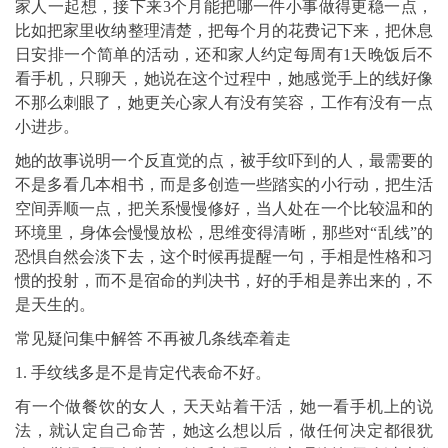
家人一起想，接下来3个月能把哪一件小事做得更稳一点，
比如把家里收纳整理清楚，把每个月的花费记下来，把休息
日安排一个简单的活动，还和家人约定每周有1天晚饭后不
看手机，只聊天，她说在这个过程中，她感觉手上的线好像
不那么刺眼了，她更关心家人有没有笑容，工作有没有一点
小进步。
她的故事说明一个反直觉的点，被手纹吓到的人，最需要的
不是多看几本相书，而是多创造一些踏实的小行动，把生活
空间弄顺一点，把关系慢慢修好，当人处在一个比较温和的
环境里，身体会慢慢放松，思维变得清晰，那些对“乱线”的
恐惧自然会淡下去，这个时候再提醒一句，手相是性格和习
惯的投射，而不是宿命的判决书，好的手相是养出来的，不
是天生的。
常见疑问集中解答 不再被几条线牵着走
1. 手纹线多是不是肯定代表命不好。
有一个做餐饮的女人，天天站着干活，她一看手机上的说
法，就认定自己命苦，她这么想以后，做任何决定都很犹