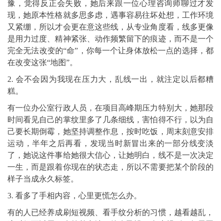
豫，觉得反正会失败，她后来跟一位心理咨询师聊过才发
现，她原本性格就多思多虑，遇事容易往坏处想，工作环境
又紧绷，所以才会更在意这些线，从专业角度看，线多更像
是用力过度、精神紧张、动作频繁留下的痕迹，而不是一个
完全无法改变的“命”，你每一个让身体放松一点的选择，都
在改变这张“地图”。
2. 会不会因为我现在压力大，乱线一出，就注定以后都糟
糕。
有一位办公室行政人员，在项目高峰期压力特别大，她那段
时间看见自己的掌纹里多了几条细线，害怕得不行，以为自
己要长期倒霉，她坚持调整作息，按时吃饭，周末刻意安排
运动，半年之后再看，发现当时新冒出来的一部分线变淡
了，她说这件事给她很大信心，让她明白，线不是一次决定
一生，而是跟着你现在的状态走，所以不需要把某个阶段的
样子当成永久标签。
3. 看多了手相内容，心里更慌怎么办。
有的人已经养成刷短视频、看手纹分析的习惯，越看越乱，