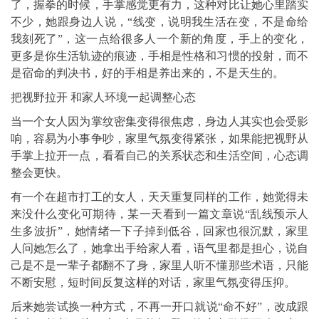
了，握拳的时候，手掌感觉更有力，这种对比让她心里踏实
不少，她跟身边人说，“线变，说明我生活在变，不是命给
我刻死了”，这一点给很多人一个新的角度，手上的变化，
更多是你生活轨迹的痕迹，手相是性格和习惯的投射，而不
是宿命的判决书，好的手相是养出来的，不是天生的。
把视野拉开 和家人环境一起调整心态
当一个女人因为掌纹密集变得很焦虑，身边人其实也会受影
响，容易为小事争吵，家里气氛变得紧张，如果能把视野从
手掌上拉开一点，看看自己的关系状态和生活空间，心态调
整会更快。
有一个在超市打工的女人，天天重复同样的工作，她觉得未
来没什么变化可期待，某一天看到一篇文章说“乱线预示人
生多波折”，她情绪一下子掉到低谷，回家也很沉默，家里
人问她怎么了，她拿出手给家人看，语气里都是担心，说自
己是不是一辈子都翻不了身，家里人听不懂那些术语，只能
不断安慰，短时间反复这样的对话，家里气氛变得压抑。
后来她尝试换一种方式，不再一开口就说“命不好”，改成跟