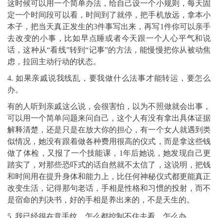
这时候可以用一个简单办法，给自己设一个小规则，每天固
定一个时间段可以看，时间到了就停，把手机放远，拿本小
本子，把当天真正发生的3件事写出来，再写1件你可以亲手
去改变的小事，比如早点睡或者今天跟一个人心平气和说
话，这种从“看线”转到“记事”的方法，能慢慢把你从被动焦
虑，拉回主动行动的状态。
4. 如果亲戚说我线乱，要我做什么法事才能转运，要怎么
办。
有的人听到亲戚这么说，会很害怕，以为不照做就会出事，
可以用一个简单问题来问自己，这个人有没有拿出具体证据
解释清楚，还是只是在放大你的担心，有一个女人就遇到类
似情况，她没有跟着做各种费用很高的仪式，而是拿这些钱
做了体检，又报了一个技能课，1年后她说，她发现自己更
踏实了，对那些恐吓式的话自然就不太信了，这说明，把钱
和时间用在提升身体和能力上，比任何神秘仪式都更能真正
改变生活，记得那句老话，手相是性格和习惯的投射，而不
是宿命的判决书，好的手相是养出来的，不是天生的。
5. 我已经很在意手纹，怎么都控制不住去看，怎么办。