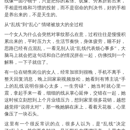
线像一面小镜子，只是把你的紧张、犹豫、劳累折射出来，
手相是性格和习惯的投射，而不是宿命的判决书，好的手相
是养出来的，不是天生的。
从“乱线”到“乱心” 情绪被放大的全过程
一个女人为什么会突然对掌纹那么在意，过程往往是慢慢积
累出来的，平时压力大，生活节奏快，身体疲劳，睡不好，
思路已经有点混乱，一看见别人说“乱线代表烦心事多”，大
脑马上就会把这句话和自己的情况拼在一起，仿佛找到一个
解释，一下子就信了。
有一位在销售岗位的女人，经常加班到很晚，手机不离手，
整天回复消息，晚上回家刷视频放松，她看到有博主说“手
上的乱线说明你操心太多，一生劳碌”，她当时就心里一
震，拿起手来一看，细细的线从掌心延伸，交错在一起，她
这时候立刻想到上个月业绩压力，想到家里很多花销，越想
越觉得“说得太对”，那一晚她躺在床上，看着天花板，心里
像压了一块石头。
这里有一个很反常识的点，很多人以为，是“乱线”决定