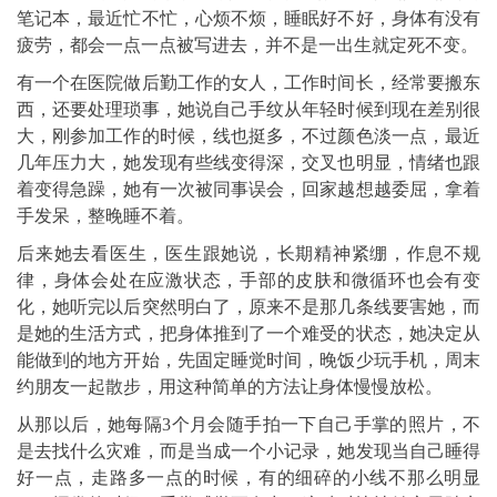
笔记本，最近忙不忙，心烦不烦，睡眠好不好，身体有没有
疲劳，都会一点一点被写进去，并不是一出生就定死不变。
有一个在医院做后勤工作的女人，工作时间长，经常要搬东
西，还要处理琐事，她说自己手纹从年轻时候到现在差别很
大，刚参加工作的时候，线也挺多，不过颜色淡一点，最近
几年压力大，她发现有些线变得深，交叉也明显，情绪也跟
着变得急躁，她有一次被同事误会，回家越想越委屈，拿着
手发呆，整晚睡不着。
后来她去看医生，医生跟她说，长期精神紧绷，作息不规
律，身体会处在应激状态，手部的皮肤和微循环也会有变
化，她听完以后突然明白了，原来不是那几条线要害她，而
是她的生活方式，把身体推到了一个难受的状态，她决定从
能做到的地方开始，先固定睡觉时间，晚饭少玩手机，周末
约朋友一起散步，用这种简单的方法让身体慢慢放松。
从那以后，她每隔3个月会随手拍一下自己手掌的照片，不
是去找什么灾难，而是当成一个小记录，她发现当自己睡得
好一点，走路多一点的时候，有的细碎的小线不那么明显