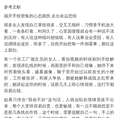
参考文献
揭开手纹密集的心态困扰 走出命运恐惧
很多女人发现自己掌纹很多，交叉又细碎，习惯拿手机放大
看，一条条盯着，时间久了，心里面慢慢就会有一种说不清
的压抑，有人说这种线叫烦恼线，有人说事业会受阻，有人
说感情会波折，听多了，自然开始把每一件倒霉事，都往这
上面扣。
有一个在工厂做文员的女人，看短视频的时候刷到手纹解
析，发现讲乱线的时候，画面里的手和自己很像，她停下来
对照着镜头看，越看越像，脑子里开始过以前发生的小挫
折，工作被批评，和家人争执，都被她解释成线太乱带来
的，她讲起这些的时候，说那几天上班心情很烦，连打字都
容易出错。
如果只停在“我命不好”这句话，人就会陷在情绪里拔不出
来，整个人变得容易自责，也更敏感，有一点不顺就想是不
是那几条线在作怪，这个时候，需要提醒自己一句，手上的