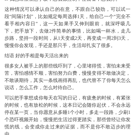
这种情况可以承认自己的在意，不跟自己较劲，可以试一
段“间隔计划”，比如规定每周选择1天，给自己一个“完全不
看手相内容日”，这一天如果手又伸到眼前，就深呼吸几
下，把手放下，去做2件简单的事情，比如喝一杯水，走几
步路，坚持一段时间，从1天变成2天，再变成一周2到3天，
慢慢你会发现，手还是那只手，生活却扎实了很多。
结语 好的手相是每天活出来的
很多女人被手上的那些线吓到了，心里堵得慌，害怕未来受
苦，害怕感情不顺，害怕努力白费，慢慢变得不敢做决定，
不敢谈期待，其实一条线画得再乱，也代替不了你每天怎么
说话，怎么工作，怎么对待自己。
可以把手掌想成你每天在写的日记，有疲惫的时候，有紧张
的时候，也有放松的时候，这本日记会随你起伏，不会永远
停在某一页，当你愿意从多睡1个小时，多走一段路，少刷1
个恐吓视频开始，慢慢把生活过得更踏实，那些曾经让你发
慌的线，会变成你走过来的证据，而不是你不敢迈步的理
由。