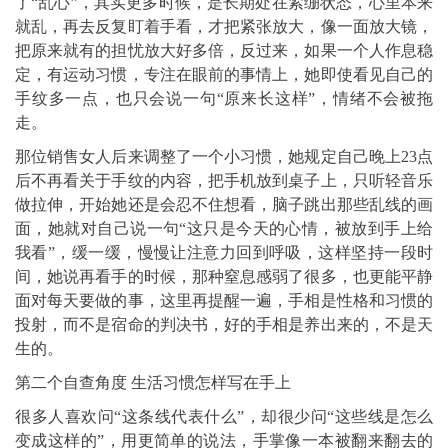
了“乱心”，其实更多时候，是长期处在紧绷状态，心里本来
就乱，再去反复盯着手看，才把紧张放大，像一面放大镜，
把原来就有的担忧放大好多倍，反过来，如果一个人作息稳
定，有运动习惯，专注在眼前的事情上，她即使看见自己的
手纹多一点，也只会说一句“原来长这样”，情绪不会被拖
走。
那位销售女人后来调整了一个小习惯，她规定自己晚上23点
后不再看关于手纹的内容，把手机放到桌子上，只听轻音乐
做拉伸，开始她还是会忍不住想看，脑子跳出那些乱线的画
面，她就对自己说一句“这只是今天的心情，被放到手上给
我看”，缓一缓，慢慢让注意力回到呼吸，这样坚持一段时
间，她说再看手的时候，那种窒息感弱了很多，也更能平静
面对每天要做的事，这里再提醒一遍，手相是性格和习惯的
投射，而不是宿命的判决书，好的手相是养出来的，不是天
生的。
第二个自查角度 生活习惯怎样写在手上
很多人喜欢问“这条线代表什么”，却很少问“这些线是怎么
变成这样的”，用更简单的说法，手掌像一本被翻来翻去的