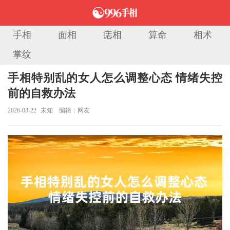
手相
面相
痣相
算命
相术
掌纹
当前位置：
首页
>
手相图解
> 正文
手相特别乱的女人怎么调整心态 情绪失控
前的自救办法
2026-03-22
未知
编辑：网友