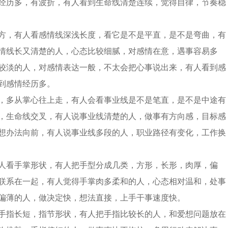
经历多，有波折，有人看到生命线清楚连续，觉得自律，节奏稳
方，有人看感情线深浅长度，看它是不是平直，是不是弯曲，有
情线长又清楚的人，心态比较细腻，对感情在意，遇事容易多
较淡的人，对感情表达一般，不太会把心事说出来，有人看到感
到感情经历多。
，多从掌心往上走，有人会看事业线是不是笔直，是不是中途有
，生命线交叉，有人说事业线清楚的人，做事有方向感，目标感
想办法向前，有人说事业线多段的人，职业路径有变化，工作换
人看手掌形状，有人把手型分成几类，方形，长形，肉厚，偏
联系在一起，有人觉得手掌肉多柔和的人，心态相对温和，处事
偏薄的人，做决定快，想法直接，上手干事速度快。
手指长短，指节形状，有人把手指比较长的人，和爱想问题放在