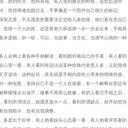
强，想到吃苦，想到有福，有人遇到难关的时候，会想起这些
持，觉得再难也能过去，手掌像是一个陪伴自己很久的标记。
保留态度，不太愿意把重要决定交给几条纹路，他们更在意自己
，觉得一个人的路，还是靠努力和选择一步一步走出来，手相再
基本逻辑，听一听，可以，当故事，当文化，当调节心情的一种
多人在网上看各种手相解读，看到图对着自己的手看，有人看到
会心里一紧，有人看到有说法说某种纹路代表贵人多，立刻觉得
文字波动，这种起伏，其实就是手相内容给人带来的情绪价值。
到一种安慰，觉得自己不是一个人在摸索，有一个解释在那边等
解释慢慢走出迷茫，做事不再那么犹豫，有的人看完手相之后，
，看到所谓优点，就愿意放大一点，看到所谓缺点，就开始想办
有自我暗示，也有自我调整。
，多是出于好奇，有人抱着娱乐心态看一看，有人抱着求答案的