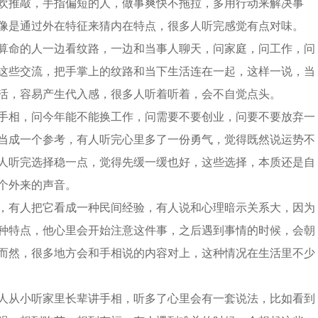
欢推敲，手指偏短的人，做事爽快不拖拉，多用行动来解决事
像是通过外在特征来猜内在特点，很多人听完感觉有点对味。
算命的人一边看纹路，一边和当事人聊天，问家庭，问工作，问
这些交流，把手掌上的纹路和当下生活连在一起，这样一说，当
活，容易产生代入感，很多人听着听着，会不自觉点头。
手相，问今年能不能换工作，问需要不要创业，问要不要放弃一
当成一个参考，有人听完心里多了一份勇气，觉得既然说运势不
人听完选择稳一点，觉得先缓一缓也好，这些选择，本质还是自
个外来的声音。
，有人把它看成一种民间经验，有人说和心理暗示关系大，因为
种特点，他心里会开始注意这件事，之后遇到事情的时候，会朝
而然，很多地方会和手相说的内容对上，这种情况在生活里不少
人从小听家里长辈讲手相，听多了心里会有一套说法，比如看到