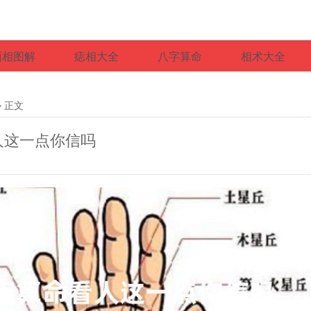
面相图解
痣相大全
八字算命
相术大全
> 正文
人这一点你信吗