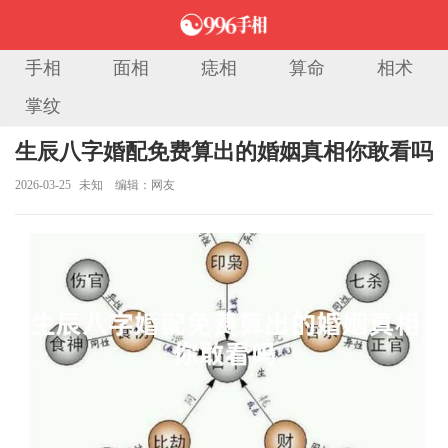
手相
面相
痣相
算命
相术
掌纹
当前位置：
首页
>
八字算命
> 正文
生辰八字婚配免费算出的婚姻真相你敢看吗
2026-03-25
未知
编辑：网友