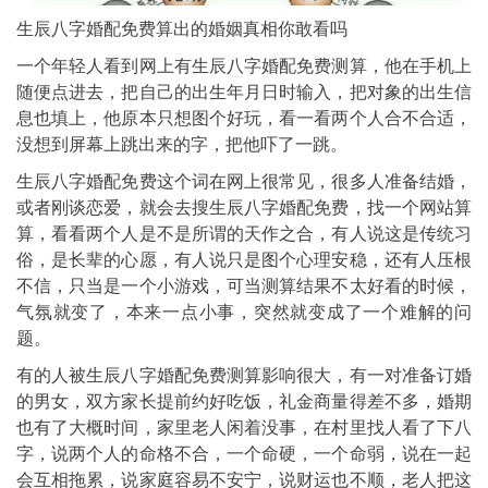
生辰八字婚配免费算出的婚姻真相你敢看吗
一个年轻人看到网上有生辰八字婚配免费测算，他在手机上
随便点进去，把自己的出生年月日时输入，把对象的出生信
息也填上，他原本只想图个好玩，看一看两个人合不合适，
没想到屏幕上跳出来的字，把他吓了一跳。
生辰八字婚配免费这个词在网上很常见，很多人准备结婚，
或者刚谈恋爱，就会去搜生辰八字婚配免费，找一个网站算
算，看看两个人是不是所谓的天作之合，有人说这是传统习
俗，是长辈的心愿，有人说只是图个心理安稳，还有人压根
不信，只当是一个小游戏，可当测算结果不太好看的时候，
气氛就变了，本来一点小事，突然就变成了一个难解的问
题。
有的人被生辰八字婚配免费测算影响很大，有一对准备订婚
的男女，双方家长提前约好吃饭，礼金商量得差不多，婚期
也有了大概时间，家里老人闲着没事，在村里找人看了下八
字，说两个人的命格不合，一个命硬，一个命弱，说在一起
会互相拖累，说家庭容易不安宁，说财运也不顺，老人把这