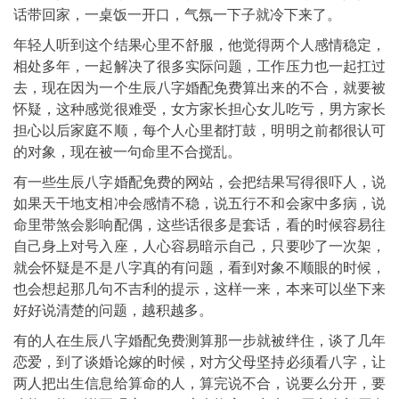
话带回家，一桌饭一开口，气氛一下子就冷下来了。
年轻人听到这个结果心里不舒服，他觉得两个人感情稳定，
相处多年，一起解决了很多实际问题，工作压力也一起扛过
去，现在因为一个生辰八字婚配免费算出来的不合，就要被
怀疑，这种感觉很难受，女方家长担心女儿吃亏，男方家长
担心以后家庭不顺，每个人心里都打鼓，明明之前都很认可
的对象，现在被一句命里不合搅乱。
有一些生辰八字婚配免费的网站，会把结果写得很吓人，说
如果天干地支相冲会感情不稳，说五行不和会家中多病，说
命里带煞会影响配偶，这些话很多是套话，看的时候容易往
自己身上对号入座，人心容易暗示自己，只要吵了一次架，
就会怀疑是不是八字真的有问题，看到对象不顺眼的时候，
也会想起那几句不吉利的提示，这样一来，本来可以坐下来
好好说清楚的问题，越积越多。
有的人在生辰八字婚配免费测算那一步就被绊住，谈了几年
恋爱，到了谈婚论嫁的时候，对方父母坚持必须看八字，让
两人把出生信息给算命的人，算完说不合，说要么分开，要