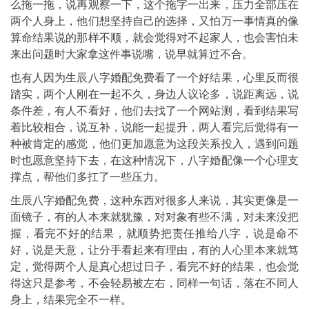
么拖一拖，说再观察一下，这个拖字一出来，压力全部压在
两个人身上，他们想坚持自己的选择，又怕万一事情真的像
算命结果说的那样不顺，就会觉得对不起家人，也会害怕未
来出问题时大家拿这件事说嘴，说早就算过不合。
也有人因为生辰八字婚配免费看了一个好结果，心里反而很
踏实，两个人刚在一起不久，身边人议论多，说距离远，说
条件差，有人不看好，他们去找了一个网站测，看到结果写
着比较相合，说互补，说能一起提升，两人看完后觉得有一
种被肯定的感觉，他们更加愿意为这段关系投入，遇到问题
时也愿意坚持下去，在这种情况下，八字婚配像一个心理支
撑点，帮他们多扛了一些压力。
生辰八字婚配免费，这种东西对很多人来说，其实更像是一
面镜子，有的人本来就犹豫，对对象有些不满，对未来没把
握，看完不好的结果，就顺势把责任推给八字，说是命不
好，说是天意，让分手看起来有理由，有的人心里本来就笃
定，觉得两个人是真心想过日子，看完不好的结果，也会觉
得这只是参考，不会轻易被左右，同样一句话，落在不同人
身上，结果完全不一样。