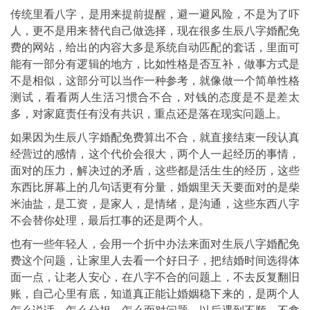
传统里看八字，是用来提前提醒，避一避风险，不是为了吓
人，更不是用来替代自己做选择，现在很多生辰八字婚配免
费的网站，给出的内容大多是系统自动匹配的套话，里面可
能有一部分有逻辑的地方，比如性格是否互补，做事方式是
不是相似，这部分可以当作一种参考，就像做一个简单性格
测试，看看两人生活习惯合不合，对钱的态度是不是差太
多，对家庭责任有没有共识，重点还是落在现实问题上。
如果因为生辰八字婚配免费算出不合，就直接结束一段认真
经营过的感情，这个代价会很大，两个人一起经历的事情，
面对的压力，解决过的矛盾，这些都是活生生的经历，这些
东西比屏幕上的几句话更有分量，婚姻里天天要面对的是柴
米油盐，是工资，是家人，是情绪，是沟通，这些东西八字
不会替你处理，最后扛事的还是两个人。
也有一些年轻人，会用一个折中办法来面对生辰八字婚配免
费这个问题，让家里人去看一个好日子，把结婚时间选得体
面一点，让老人安心，在八字不合的问题上，不去反复翻旧
账，自己心里有底，知道真正能让婚姻稳下来的，是两个人