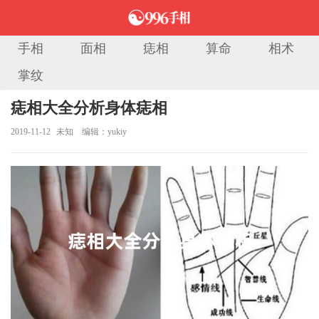
手相
面相
痣相
算命
相术
掌纹
当前位置：
首页
>
相术大全
> 正文
痣相大全分析身体痣相
2019-11-12
未知
编辑：yukiy