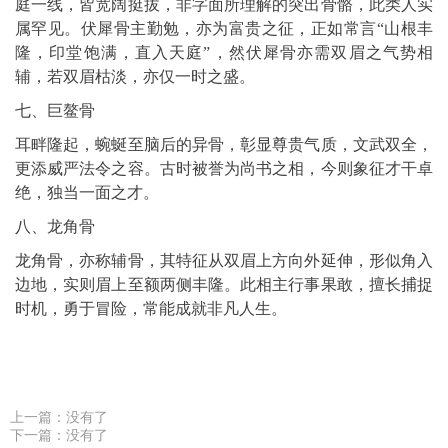
庭一线，皆宽阔挺拔，非字面所理解的突出骨骼，此类人实
属罕见。伏犀骨主勤勉，亦为富贵之征，正如常言“山根丰
隆，印堂饱满，直入天庭”，然伏犀骨亦需双眉之气势相
辅，若双眉枯淡，亦仅一时之盛。
七、巨鳌骨
耳畔隆起，蜿蜒至脑后的异骨，彰显尊贵气质，文武双全，
更添威严法令之容。古时被誉为尚书之相，今则象征才干卓
绝，独当一面之才。
八、龙角骨
龙角骨，亦称辅骨，其特征从双眉上方向外延伸，形似角入
边地，实则眉上至额两侧丰隆。此相主行事果敢，擅长捕捉
时机，勇于冒险，常能成就非凡人生。
上一篇：没有了
下一篇：没有了