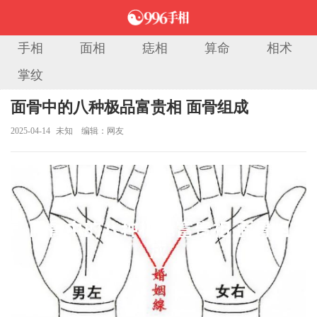
手相
面相
痣相
算命
相术
掌纹
当前位置：
首页
>
相术大全
> 正文
面骨中的八种极品富贵相 面骨组成
2025-04-14
未知
编辑：网友