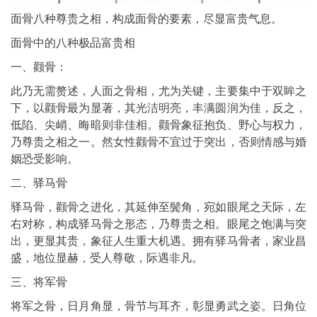
面骨八种尊贵之相，构成面骨的要素，尽显富贵气息。
面骨中的八种极品富贵相
一、颧骨：
此乃无需赘述，人面之骨相，尤为关键，主要集中于双眸之
下，以颧骨最为显著，其光洁明亮，丰满圆润为佳，反之，
低陷、尖峭、晦暗则非佳相。颧骨象征抱负、野心与权力，
乃尊贵之相之一。然女性颧骨不宜过于突出，否则情感与婚
姻恐受影响。
二、驿马骨
驿马骨，颧骨之进化，其延伸至鬓角，宛如眼尾之天际，左
右对称，构成驿马骨之形态，乃尊贵之相。眼尾之饱满与突
出，更显其贵，象征人生重大机遇。拥有驿马骨者，家业昌
盛，地位显赫，受人尊敬，际遇非凡。
三、将军骨
将军之骨，日月角显，骨节与耳齐，彰显勇武之姿。日角位