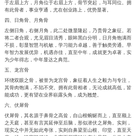
于左眉上方，月角位于右眉上方，骨节突起，与耳同位。拥
有此骨者，事业亨通，尤在创业路上，优势显著。
四、日角骨、月角骨
左侧日角，右侧月角，此二处微显隆起，乃贵骨之象征。若
将二者合观，尤见眉目清秀，眼眸黑白分明，日月角饱满而
不损，彰显智慧与机敏，学习能力卓越，善于触类旁通。早
年智力发展优异，机遇亦佳，直至中年，成就更为卓著，实
为少年得志，中年显达之典范。
五、龙宫骨
环绕双眼之骨，被誉为龙宫骨，象征着人生之毅力与专注，
其骨肉饱满，不陷不突。拥有此骨相者，无论成就高低，皆
能成功，更有望在业界崭露头角，成为翘楚。
六、伏犀骨
伏犀骨，其名源于鼻骨之高耸，自山根蜿蜒而上，直至额上
之天庭，甚至有言其延伸至后脑，形似潜伏之犀角。实则，
现实之中并无如此夸张，实则自鼻梁至山根、印堂，直至天