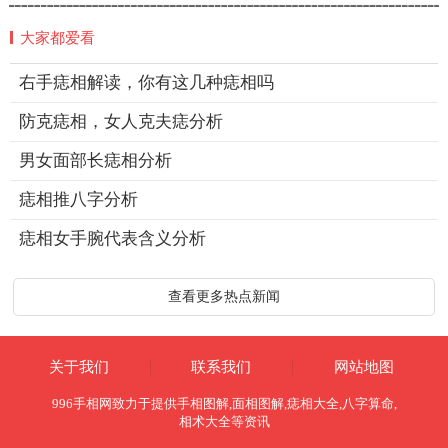
大家都爱看
右手痣相解读，你有这几种痣相吗
防克痣相，女人克夫痣分析
男女面部长痣相分析
痣相推八字分析
痣相女手腕代表含义分析
查看更多热点新闻
关于我们
联系我们
网站地图
996手相网
致力于提供
手相图解
,
面相图解
,
痣相大全
,
八字算命
,
相术大全
等资讯