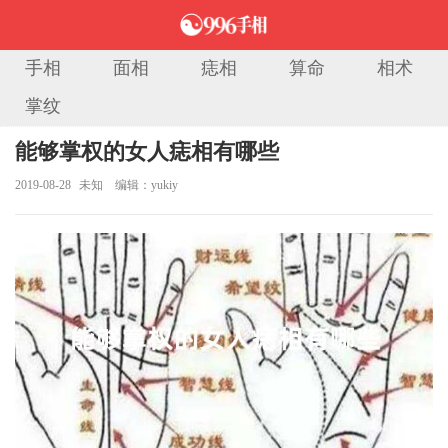
手相
面相
痣相
算命
相术
掌纹
当前位置：
首页
>
痣相大全
> 正文
能够掌权的女人痣相有哪些
2019-08-28
未知
编辑：yukiy