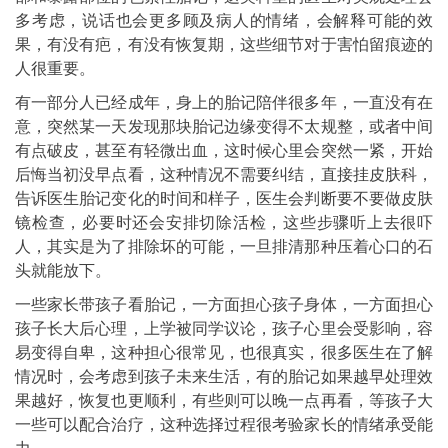
多考虑，说话也会更多顾及病人的情绪，会解释可能的效
果，有没有疤，有没有恢复期，这些细节对于害怕留痕迹的
人很重要。
有一部分人已经成年，身上的胎记陪伴很多年，一直没有在
意，突然某一天发现那块胎记边缘变得不太规整，或者中间
有点破皮，甚至有轻微出血，这时候心里会突然一紧，开始
后悔当初没早点看，这种情况不需要纠结，直接挂皮肤科，
告诉医生胎记变化的时间和样子，医生会判断要不要做皮肤
镜检查，必要时还会安排切除活检，这些步骤听上去很吓
人，其实是为了排除坏的可能，一旦排清那种压着心口的石
头就能放下。
一些家长带孩子看胎记，一方面担心孩子身体，一方面担心
孩子长大后心理，上学被同学议论，孩子心里会受影响，容
易变得自卑，这种担心很常见，也很真实，很多医生在了解
情况时，会考虑到孩子未来生活，有的胎记如果越早处理效
果越好，恢复也更顺利，有些则可以晚一点再看，等孩子大
一些可以配合治疗，这种选择过程很考验家长的情绪承受能