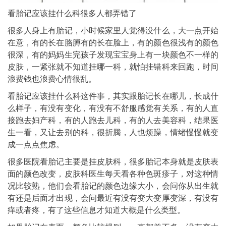
看胎记应该挂什么科很多人都弄错了
很多人身上有胎记，小时候家里人觉得没什么，大一点开始
在意，有的长在胳膊有的长在脸上，有的颜色很浅有的颜色
很深，有的妈妈生完孩子发现宝宝身上有一块颜色不一样的
皮肤，一紧张就不知道挂哪一科，就怕挂错科来回跑，时间
浪费钱也浪费心情很乱。
看胎记应该挂什么科这件事，其实跟胎记长在哪儿，长成什
么样子，有没有变化，有没有不舒服感觉有关系，有的人直
接跑去妇产科，有的人跑去儿科，有的人去美容科，结果医
生一看，又让去别的科，很折腾，人也烦躁，情绪慢慢就变
成一点点焦虑。
很多医院看胎记主要是挂皮肤科，很多胎记本身就是皮肤表
面的颜色改变，皮肤科医生每天看各种色斑疹子，对这种情
况比较熟，他们会看胎记的颜色边缘大小，会问你从出生就
有还是后面才出现，会问最近有没有变大变厚变深，有没有
痒或者疼，有了这些信息才知道大概是什么类型。