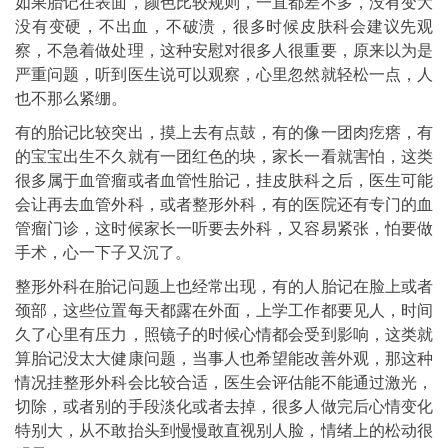
如果胎记在表面，颜色比较规则，一直都差不多，没有变大
没有变硬，不出血，不破溃，很多时候皮肤科会建议先观
察，不急着做处理，这种安慰对很多人很重要，原来以为是
严重问题，听到医生说可以观察，心里忽然就轻松一点，人
也不那么紧绷。
有的胎记比较突出，摸上去有点鼓，有的像一团肉疙瘩，有
的宝宝出生不久就有一团红色的块，家长一看就害怕，这类
很多属于血管瘤或者血管性胎记，挂皮肤科之后，医生可能
会让再去血管外科，或者整形外科，有的医院还有专门的血
管瘤门诊，这时候家长一听要去外科，又容易紧张，怕要做
手术，心一下子又沉了。
整形外科在胎记问题上也经常出现，有的人胎记在脸上或者
颈部，这些位置每天都露在外面，上学工作都要见人，时间
久了心里有压力，照镜子的时候心情都会受到影响，这类就
算胎记没太大健康问题，当事人也希望能改善外观，那这种
情况挂整形外科会比较合适，医生会评估能不能通过激光，
切除，或者别的手段淡化或者去掉，很多人做完后心情变化
特别大，从不敢抬头到慢慢敢直视别人脸，情绪上的松动很