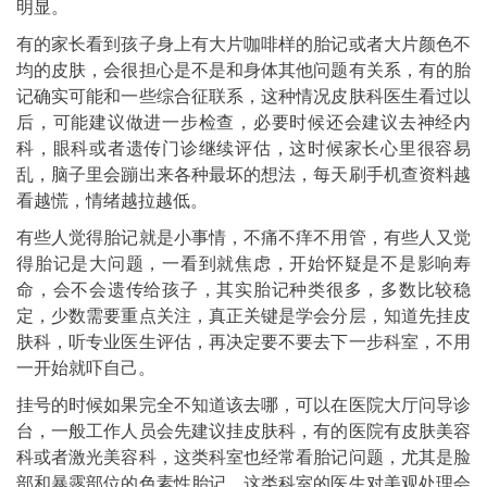
明显。
有的家长看到孩子身上有大片咖啡样的胎记或者大片颜色不
均的皮肤，会很担心是不是和身体其他问题有关系，有的胎
记确实可能和一些综合征联系，这种情况皮肤科医生看过以
后，可能建议做进一步检查，必要时候还会建议去神经内
科，眼科或者遗传门诊继续评估，这时候家长心里很容易
乱，脑子里会蹦出来各种最坏的想法，每天刷手机查资料越
看越慌，情绪越拉越低。
有些人觉得胎记就是小事情，不痛不痒不用管，有些人又觉
得胎记是大问题，一看到就焦虑，开始怀疑是不是影响寿
命，会不会遗传给孩子，其实胎记种类很多，多数比较稳
定，少数需要重点关注，真正关键是学会分层，知道先挂皮
肤科，听专业医生评估，再决定要不要去下一步科室，不用
一开始就吓自己。
挂号的时候如果完全不知道该去哪，可以在医院大厅问导诊
台，一般工作人员会先建议挂皮肤科，有的医院有皮肤美容
科或者激光美容科，这类科室也经常看胎记问题，尤其是脸
部和暴露部位的色素性胎记，这类科室的医生对美观处理会