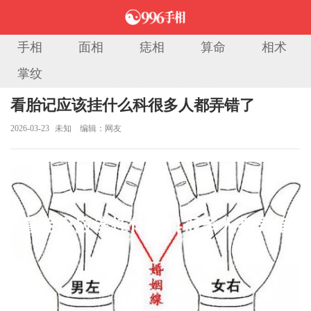
手相
面相
痣相
算命
相术
掌纹
当前位置：
首页
>
痣相大全
> 正文
看胎记应该挂什么科很多人都弄错了
2026-03-23
未知
编辑：网友