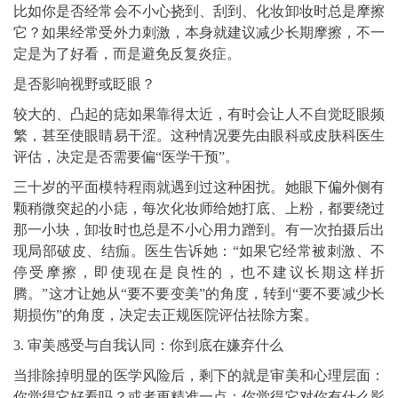
比如你是否经常会不小心挠到、刮到、化妆卸妆时总是摩擦
它？如果经常受外力刺激，本身就建议减少长期摩擦，不一
定是为了好看，而是避免反复炎症。
是否影响视野或眨眼？
较大的、凸起的痣如果靠得太近，有时会让人不自觉眨眼频
繁，甚至使眼睛易干涩。这种情况要先由眼科或皮肤科医生
评估，决定是否需要偏“医学干预”。
三十岁的平面模特程雨就遇到过这种困扰。她眼下偏外侧有
颗稍微突起的小痣，每次化妆师给她打底、上粉，都要绕过
那一小块，卸妆时也总是不小心用力蹭到。有一次拍摄后出
现局部破皮、结痂。医生告诉她：“如果它经常被刺激、不
停受摩擦，即使现在是良性的，也不建议长期这样折
腾。”这才让她从“要不要变美”的角度，转到“要不要减少长
期损伤”的角度，决定去正规医院评估祛除方案。
3. 审美感受与自我认同：你到底在嫌弃什么
当排除掉明显的医学风险后，剩下的就是审美和心理层面：
你觉得它好看吗？或者更精准一点：你觉得它对你有什么影