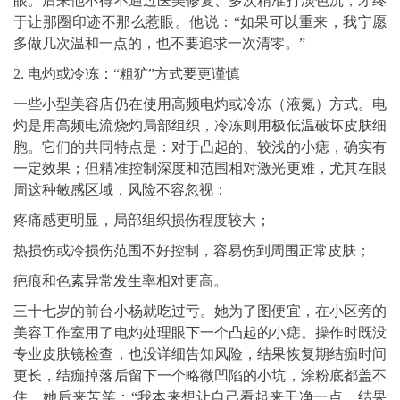
眼。后来他不得不通过医美修复、多次精准打淡色沉，才终
于让那圈印迹不那么惹眼。他说：“如果可以重来，我宁愿
多做几次温和一点的，也不要追求一次清零。”
2. 电灼或冷冻：“粗犷”方式要更谨慎
一些小型美容店仍在使用高频电灼或冷冻（液氮）方式。电
灼是用高频电流烧灼局部组织，冷冻则用极低温破坏皮肤细
胞。它们的共同特点是：对于凸起的、较浅的小痣，确实有
一定效果；但精准控制深度和范围相对激光更难，尤其在眼
周这种敏感区域，风险不容忽视：
疼痛感更明显，局部组织损伤程度较大；
热损伤或冷损伤范围不好控制，容易伤到周围正常皮肤；
疤痕和色素异常发生率相对更高。
三十七岁的前台小杨就吃过亏。她为了图便宜，在小区旁的
美容工作室用了电灼处理眼下一个凸起的小痣。操作时既没
专业皮肤镜检查，也没详细告知风险，结果恢复期结痂时间
更长，结痂掉落后留下一个略微凹陷的小坑，涂粉底都盖不
住。她后来苦笑：“我本来想让自己看起来干净一点，结果