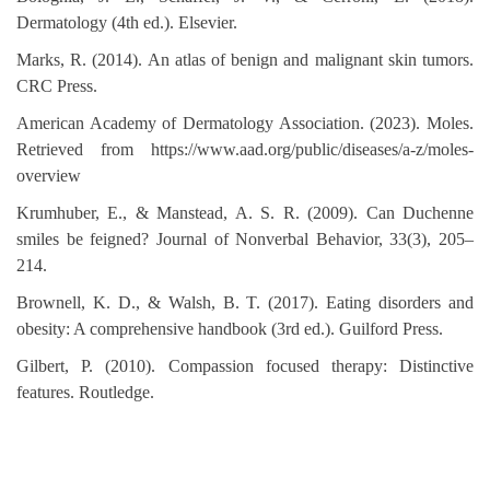
Dermatology (4th ed.). Elsevier.
Marks, R. (2014). An atlas of benign and malignant skin tumors.
CRC Press.
American Academy of Dermatology Association. (2023). Moles.
Retrieved from https://www.aad.org/public/diseases/a-z/moles-
overview
Krumhuber, E., & Manstead, A. S. R. (2009). Can Duchenne
smiles be feigned? Journal of Nonverbal Behavior, 33(3), 205–
214.
Brownell, K. D., & Walsh, B. T. (2017). Eating disorders and
obesity: A comprehensive handbook (3rd ed.). Guilford Press.
Gilbert, P. (2010). Compassion focused therapy: Distinctive
features. Routledge.