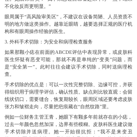
不化妆反而更明显。”
眼周属于“高风险审美区”，不建议在设备简陋、人员资质不
明的地方做这类操作。越靠近眼睛，越要选择正规的医疗机
构和有眼周操作经验的医生。
3. 外科手术切除：为安全和病理检查服务
如果那颗小痣在前面的ABCDE评估中表现异常，或皮肤科
医生怀疑有恶变可能，那就不再是单纯的“变美”问题，而
是“安全第一”。此时往往会建议手术切除，同时送病理检
查。
手术切除的优点是：可以一次性完整切除、边缘可控，并获
得组织用于病理学评估，确认性质。缺点则比较直观：会留
线状切口，需要缝合，恢复期较长，眼周区域还要考虑皮肤
张力和皱褶走向，尽量把疤痕藏在“自然纹路”里。
例如一位财务主管王青，她眼下有颗多年前就存在的小痣，
过去一年颜色忽然加深，边界有些模糊。皮肤科医生建议做
手术切除并送病理。她一开始很抗拒：“我不是来变丑