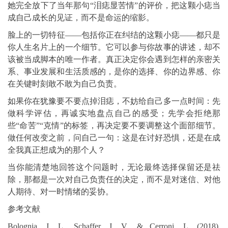
她完全放下了当年那句“泪痣显苦情”的评价，把这颗小痣当
成自己成长的见证，而不是命运的缩影。
脸上的一切特征——包括你正在纠结的这颗小痣——都只是
你人生名片上的一个细节。它可以参与你故事的讲述，却不
该被当成脚本的唯一作者。真正决定你会遇到怎样的亲密关
系、事业发展和生活质感的，是你的选择、你的边界感、你
在关键时刻敢不敢为自己负责。
如果你在犹豫要不要点掉泪痣，不妨给自己多一点时间：先
做科学评估，再诚实地盘点自己的感受；先学会拒绝那
些“命苦”“克情”的标签，再决定要不要调整这个面部细节。
做任何改变之前，问自己一句：这是在讨好恐惧，还是在成
全我真正想成为的那个人？
当你能清楚地回答这个问题时，无论最终选择保留还是祛
除，那都是一次对自己负责任的决定，而不是对迷信、对他
人期待、对一时情绪的妥协。
参考文献
Bolognia, J. L., Schaffer, J. V., & Cerroni, L. (2018).