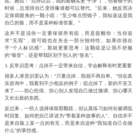
痣。她说：“点掉以后，我的脸确实更‘干净’了，但看镜子的
时候，总觉得自己变得像谁都可以替代。”后来，她反而决
定保留眼角的一颗小痣：“至少每次照镜子，我知道这是我
自己的脸，而不是某种标准答案。”
这并不是说你一定要保留所有痣，而是提醒你：当你追
求“无瑕”，很可能也在失去一部分独特性。如果你很在
乎“个人标识感”，那就更要思考：这颗痣是让我不舒服
的“噪音”，还是帮我区别于别人的“签名”。
3. 反常识思考：点掉不一定带来自信，学会解释有时更重要
很多人潜意识里认为：“只要点掉，我就不再自卑。”但在真
实咨询中，我看到不少相反的例子：痣点掉了，新的不安又
来了——担心疤痕、担心别人发现自己做过微调、担心哪天
又长出新的东西。
反过来，一些人选择保留那颗痣，但认真练习如何在被调侃
时回复、如何把自己讲述为“带着某种故事的人”。自信并不
是来自脸上某一点的有无，而是来自这种“我知道自己在做
什么”的掌控感。