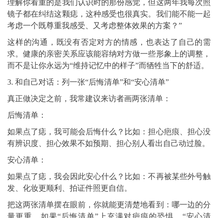
理解你看重的是我们认识时的那份感觉，但这两年我每次照
镜子都在纠结这颗痣，这种感受也很真实。我们能不能一起
考虑一个既尊重我感受、又考虑整体效果的方案？”
这样的沟通，既没有否定对方的情感，也表达了自己的需
求。健康的亲密关系应该能容纳对方做一些形象上的调整，
而不是让你永远为“维持记忆中的样子”而牺牲当下的舒适。
3. 和自己对话：列一张“后悔清单”和“安心清单”
真正做决定之前，我常建议来访者画两张清单：
后悔清单：
如果点了痣，我可能会后悔什么？比如：担心疤痕、担心没
有辨识度、担心效果不如预期、担心别人看出自己动过脸。
安心清单：
如果点了痣，我会因此安心什么？比如：不再被某些外号触
发、化妆更顺利、拍证件照更自信。
把这两张清单摆在眼前，你就能更清楚地看到：哪一边的分
量更重。如果“后悔清单”上充满对疤痕的恐惧、“安心清