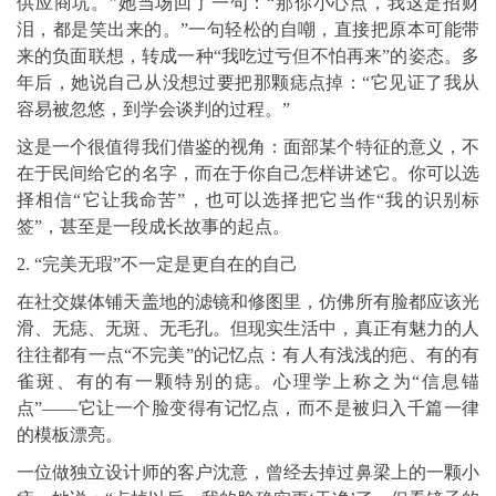
供应商坑。”她当场回了一句：“那你小心点，我这是招财
泪，都是笑出来的。”一句轻松的自嘲，直接把原本可能带
来的负面联想，转成一种“我吃过亏但不怕再来”的姿态。多
年后，她说自己从没想过要把那颗痣点掉：“它见证了我从
容易被忽悠，到学会谈判的过程。”
这是一个很值得我们借鉴的视角：面部某个特征的意义，不
在于民间给它的名字，而在于你自己怎样讲述它。你可以选
择相信“它让我命苦”，也可以选择把它当作“我的识别标
签”，甚至是一段成长故事的起点。
2. “完美无瑕”不一定是更自在的自己
在社交媒体铺天盖地的滤镜和修图里，仿佛所有脸都应该光
滑、无痣、无斑、无毛孔。但现实生活中，真正有魅力的人
往往都有一点“不完美”的记忆点：有人有浅浅的疤、有的有
雀斑、有的有一颗特别的痣。心理学上称之为“信息锚
点”——它让一个脸变得有记忆点，而不是被归入千篇一律
的模板漂亮。
一位做独立设计师的客户沈意，曾经去掉过鼻梁上的一颗小