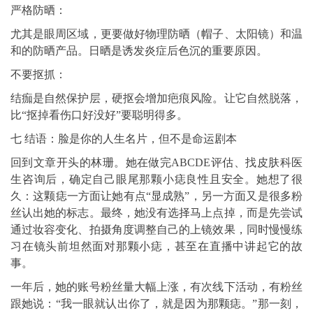
严格防晒：
尤其是眼周区域，更要做好物理防晒（帽子、太阳镜）和温
和的防晒产品。日晒是诱发炎症后色沉的重要原因。
不要抠抓：
结痂是自然保护层，硬抠会增加疤痕风险。让它自然脱落，
比“抠掉看伤口好没好”要聪明得多。
七 结语：脸是你的人生名片，但不是命运剧本
回到文章开头的林珊。她在做完ABCDE评估、找皮肤科医
生咨询后，确定自己眼尾那颗小痣良性且安全。她想了很
久：这颗痣一方面让她有点“显成熟”，另一方面又是很多粉
丝认出她的标志。最终，她没有选择马上点掉，而是先尝试
通过妆容变化、拍摄角度调整自己的上镜效果，同时慢慢练
习在镜头前坦然面对那颗小痣，甚至在直播中讲起它的故
事。
一年后，她的账号粉丝量大幅上涨，有次线下活动，有粉丝
跟她说：“我一眼就认出你了，就是因为那颗痣。”那一刻，