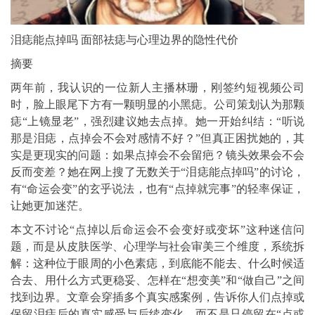
泪痣能点掉吗 面部祛痣与心理边界的隐性代价
摘要
两年前，我认识的一位新人主播林珊，刚签约短视频公司
时，脸上眼尾下方有一颗明显的小黑痣。公司策划认为那颗
痣“上镜显老”，强烈建议她去点掉。她一开始纠结：“听说
那是泪痣，点掉会不会对感情不好？”但真正困扰她的，其
实是更现实的问题：如果点掉会不会留疤？镜头效果会不会
反而变差？她在网上搜了无数关于“泪痣能点掉吗”的讨论，
有“命运会变”的玄乎说法，也有“点掉就完事”的轻率保证，
让她更加迷茫。
本文不讨论“点掉以后命运会不会变好或变坏”这种迷信问
题，而是从皮肤医学、心理学与社会审美三个维度，系统拆
解：这种位于眼周的小色素痣，到底能不能去、什么时候适
合去、用什么方式更稳妥、怎样在“想变美”和“做自己”之间
找到边界。文章会穿插多个真实感案例，告诉你人们点掉或
保留泪痣后的真实感受与后续变化，而不是只停留在“点或