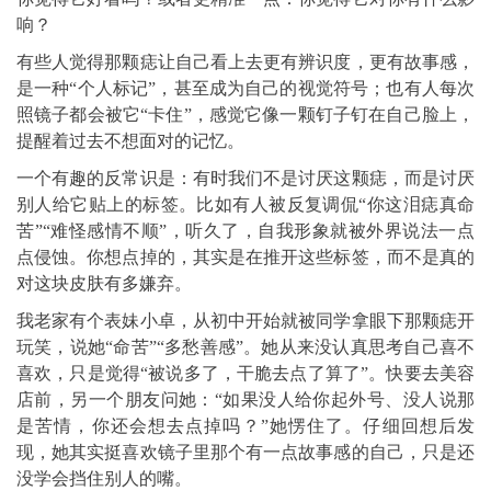
响？
有些人觉得那颗痣让自己看上去更有辨识度，更有故事感，
是一种“个人标记”，甚至成为自己的视觉符号；也有人每次
照镜子都会被它“卡住”，感觉它像一颗钉子钉在自己脸上，
提醒着过去不想面对的记忆。
一个有趣的反常识是：有时我们不是讨厌这颗痣，而是讨厌
别人给它贴上的标签。比如有人被反复调侃“你这泪痣真命
苦”“难怪感情不顺”，听久了，自我形象就被外界说法一点
点侵蚀。你想点掉的，其实是在推开这些标签，而不是真的
对这块皮肤有多嫌弃。
我老家有个表妹小卓，从初中开始就被同学拿眼下那颗痣开
玩笑，说她“命苦”“多愁善感”。她从来没认真思考自己喜不
喜欢，只是觉得“被说多了，干脆去点了算了”。快要去美容
店前，另一个朋友问她：“如果没人给你起外号、没人说那
是苦情，你还会想去点掉吗？”她愣住了。仔细回想后发
现，她其实挺喜欢镜子里那个有一点故事感的自己，只是还
没学会挡住别人的嘴。