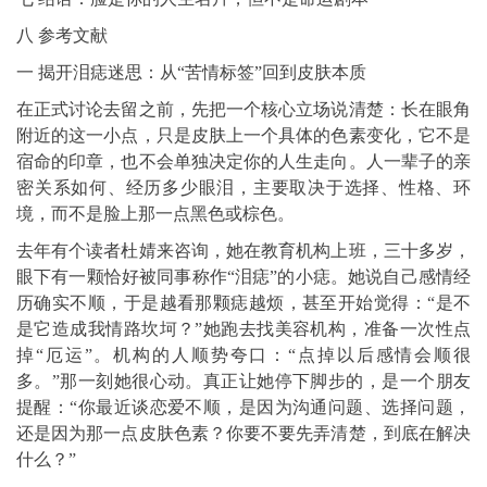
八 参考文献
一 揭开泪痣迷思：从“苦情标签”回到皮肤本质
在正式讨论去留之前，先把一个核心立场说清楚：长在眼角
附近的这一小点，只是皮肤上一个具体的色素变化，它不是
宿命的印章，也不会单独决定你的人生走向。人一辈子的亲
密关系如何、经历多少眼泪，主要取决于选择、性格、环
境，而不是脸上那一点黑色或棕色。
去年有个读者杜婧来咨询，她在教育机构上班，三十多岁，
眼下有一颗恰好被同事称作“泪痣”的小痣。她说自己感情经
历确实不顺，于是越看那颗痣越烦，甚至开始觉得：“是不
是它造成我情路坎坷？”她跑去找美容机构，准备一次性点
掉“厄运”。机构的人顺势夸口：“点掉以后感情会顺很
多。”那一刻她很心动。真正让她停下脚步的，是一个朋友
提醒：“你最近谈恋爱不顺，是因为沟通问题、选择问题，
还是因为那一点皮肤色素？你要不要先弄清楚，到底在解决
什么？”