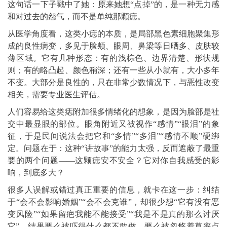
这句话一下子戳中了她：原来她想“点掉”的，是一种无力感
和对过去的怨气，而不是单纯那颗痣。
从医学角度看，这类小痣的本质，是局部黑色素细胞聚集形
成的良性病变，多见于脸颊、眼周、鼻梁等日晒多、皮肤较
薄区域。它有几种形态：有的浅棕色、边界清楚、形状规
则；有的略凸起、颜色稍深；还有一些从小就有，大小多年
不变。大部分是良性的，只在非常少数情况下，与恶性改变
相关，需要专业医生评估。
人们容易给这类痣附加很多情绪化的想象，是因为脸部是社
交中最显眼的部位。眼角附近又被视作“感情”“眼泪”的象
征，于是民间说法会把它和“多情”“多泪”“感情不顺”硬绑
定。问题在于：这种“讲故事”的能力太强，反而遮蔽了最重
要的两个问题——这颗痣安不安全？它对你自我感受的影
响，到底多大？
很多人误解或错过真正重要的信息，就卡在这一步：纠结
于“会不会影响婚姻”“会不会克谁”，却很少想“它有没有恶
变风险”“如果留疤我能不能接受”“我是不是真的那么讨厌
它”。结果要么被吓得什么都不敢做，要么被忽悠着草率点