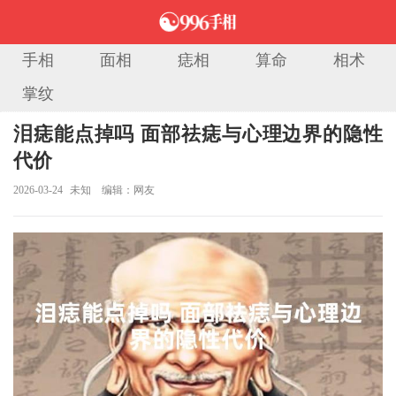
手相
面相
痣相
算命
相术
掌纹
当前位置：
首页
>
痣相大全
> 正文
泪痣能点掉吗 面部祛痣与心理边界的隐性
代价
2026-03-24
未知
编辑：网友