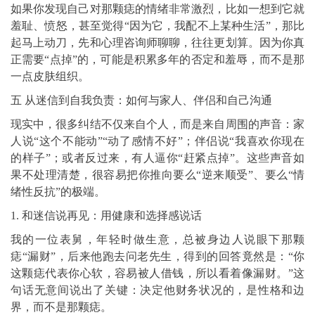
如果你发现自己对那颗痣的情绪非常激烈，比如一想到它就
羞耻、愤怒，甚至觉得“因为它，我配不上某种生活”，那比
起马上动刀，先和心理咨询师聊聊，往往更划算。因为你真
正需要“点掉”的，可能是积累多年的否定和羞辱，而不是那
一点皮肤组织。
五 从迷信到自我负责：如何与家人、伴侣和自己沟通
现实中，很多纠结不仅来自个人，而是来自周围的声音：家
人说“这个不能动”“动了感情不好”；伴侣说“我喜欢你现在
的样子”；或者反过来，有人逼你“赶紧点掉”。这些声音如
果不处理清楚，很容易把你推向要么“逆来顺受”、要么“情
绪性反抗”的极端。
1. 和迷信说再见：用健康和选择感说话
我的一位表舅，年轻时做生意，总被身边人说眼下那颗
痣“漏财”，后来他跑去问老先生，得到的回答竟然是：“你
这颗痣代表你心软，容易被人借钱，所以看着像漏财。”这
句话无意间说出了关键：决定他财务状况的，是性格和边
界，而不是那颗痣。