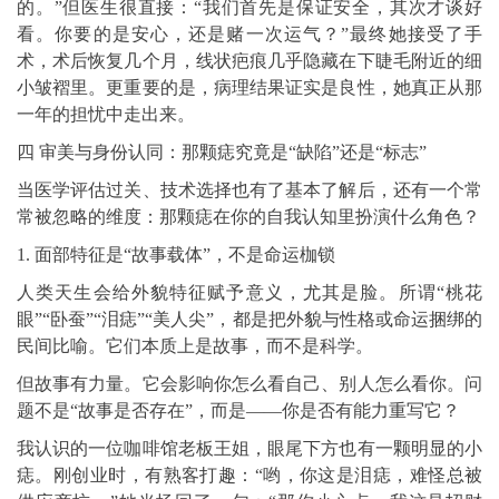
的。”但医生很直接：“我们首先是保证安全，其次才谈好
看。你要的是安心，还是赌一次运气？”最终她接受了手
术，术后恢复几个月，线状疤痕几乎隐藏在下睫毛附近的细
小皱褶里。更重要的是，病理结果证实是良性，她真正从那
一年的担忧中走出来。
四 审美与身份认同：那颗痣究竟是“缺陷”还是“标志”
当医学评估过关、技术选择也有了基本了解后，还有一个常
常被忽略的维度：那颗痣在你的自我认知里扮演什么角色？
1. 面部特征是“故事载体”，不是命运枷锁
人类天生会给外貌特征赋予意义，尤其是脸。所谓“桃花
眼”“卧蚕”“泪痣”“美人尖”，都是把外貌与性格或命运捆绑的
民间比喻。它们本质上是故事，而不是科学。
但故事有力量。它会影响你怎么看自己、别人怎么看你。问
题不是“故事是否存在”，而是——你是否有能力重写它？
我认识的一位咖啡馆老板王姐，眼尾下方也有一颗明显的小
痣。刚创业时，有熟客打趣：“哟，你这是泪痣，难怪总被