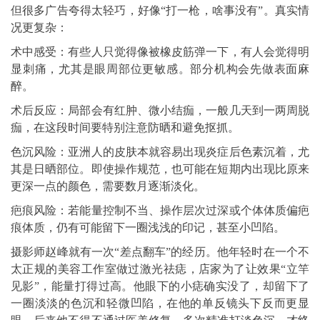
但很多广告夸得太轻巧，好像“打一枪，啥事没有”。真实情
况更复杂：
术中感受：有些人只觉得像被橡皮筋弹一下，有人会觉得明
显刺痛，尤其是眼周部位更敏感。部分机构会先做表面麻
醉。
术后反应：局部会有红肿、微小结痂，一般几天到一两周脱
痂，在这段时间要特别注意防晒和避免抠抓。
色沉风险：亚洲人的皮肤本就容易出现炎症后色素沉着，尤
其是日晒部位。即使操作规范，也可能在短期内出现比原来
更深一点的颜色，需要数月逐渐淡化。
疤痕风险：若能量控制不当、操作层次过深或个体体质偏疤
痕体质，仍有可能留下一圈浅浅的印记，甚至小凹陷。
摄影师赵峰就有一次“差点翻车”的经历。他年轻时在一个不
太正规的美容工作室做过激光祛痣，店家为了让效果“立竿
见影”，能量打得过高。他眼下的小痣确实没了，却留下了
一圈淡淡的色沉和轻微凹陷，在他的单反镜头下反而更显