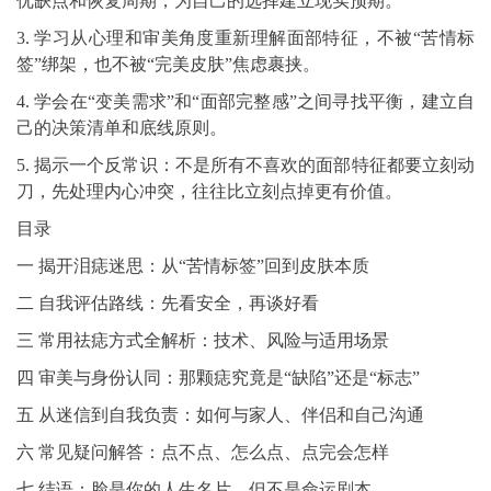
优缺点和恢复周期，为自己的选择建立现实预期。
3. 学习从心理和审美角度重新理解面部特征，不被“苦情标
签”绑架，也不被“完美皮肤”焦虑裹挟。
4. 学会在“变美需求”和“面部完整感”之间寻找平衡，建立自
己的决策清单和底线原则。
5. 揭示一个反常识：不是所有不喜欢的面部特征都要立刻动
刀，先处理内心冲突，往往比立刻点掉更有价值。
目录
一 揭开泪痣迷思：从“苦情标签”回到皮肤本质
二 自我评估路线：先看安全，再谈好看
三 常用祛痣方式全解析：技术、风险与适用场景
四 审美与身份认同：那颗痣究竟是“缺陷”还是“标志”
五 从迷信到自我负责：如何与家人、伴侣和自己沟通
六 常见疑问解答：点不点、怎么点、点完会怎样
七 结语：脸是你的人生名片，但不是命运剧本