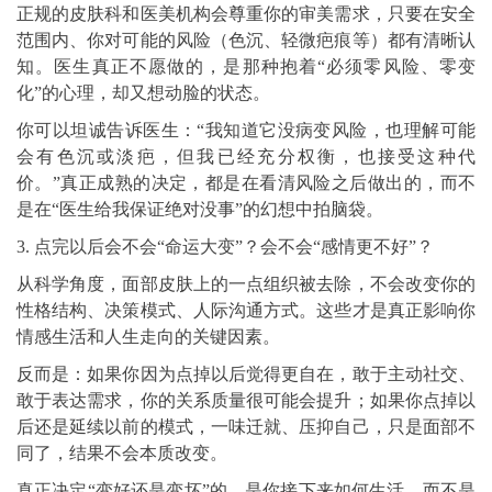
正规的皮肤科和医美机构会尊重你的审美需求，只要在安全
范围内、你对可能的风险（色沉、轻微疤痕等）都有清晰认
知。医生真正不愿做的，是那种抱着“必须零风险、零变
化”的心理，却又想动脸的状态。
你可以坦诚告诉医生：“我知道它没病变风险，也理解可能
会有色沉或淡疤，但我已经充分权衡，也接受这种代
价。”真正成熟的决定，都是在看清风险之后做出的，而不
是在“医生给我保证绝对没事”的幻想中拍脑袋。
3. 点完以后会不会“命运大变”？会不会“感情更不好”？
从科学角度，面部皮肤上的一点组织被去除，不会改变你的
性格结构、决策模式、人际沟通方式。这些才是真正影响你
情感生活和人生走向的关键因素。
反而是：如果你因为点掉以后觉得更自在，敢于主动社交、
敢于表达需求，你的关系质量很可能会提升；如果你点掉以
后还是延续以前的模式，一味迁就、压抑自己，只是面部不
同了，结果不会本质改变。
真正决定“变好还是变坏”的，是你接下来如何生活，而不是