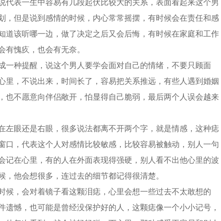
说代表一生中容易有几段起伏比较大的关系，表面看起来这个男
划，但是说到感情的时候，内心常常摇摆，有时候会在责任和感
知道该听哪一边，做了决定之后又会后悔，有时候在家庭和工作
会有愧疚，也会有无奈。
成一种提醒，说这个男人要学会面对自己的情绪，不要只顾面
心里，不说出来，时间长了，容易把关系推远，有些人遇到婚姻
，也不愿意向伴侣敞开，怕显得自己脆弱，最后两个人误会越来
在左眼还是右眼，很多说法都离不开两个字，就是情感，这种痣
窗口，代表这个人对感情比较敏感，比较容易被触动，别人一句
会记在心里，有的人在外面表现得强硬，别人看不出他心里的波
候，他会想很多，连过去的细节都记得很清楚。
时候，会对着镜子看这颗泪痣，心里会想一些过去不太敢想的
件遗憾，也可能是曾经没保护好的人，这颗痣像一个小小记号，