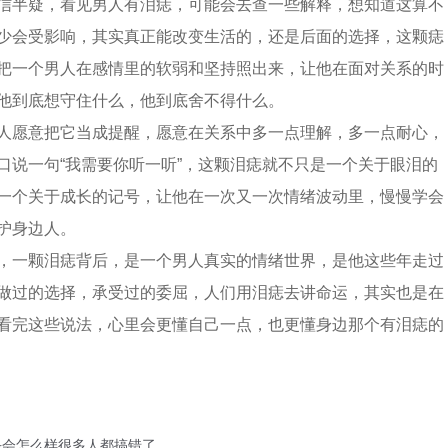
信半疑，看见男人有泪痣，可能会去查一些解释，想知道这算不
少会受影响，其实真正能改变生活的，还是后面的选择，这颗痣
把一个男人在感情里的软弱和坚持照出来，让他在面对关系的时
他到底想守住什么，他到底舍不得什么。
人愿意把它当成提醒，愿意在关系中多一点理解，多一点耐心，
口说一句“我需要你听一听”，这颗泪痣就不只是一个关于眼泪的
一个关于成长的记号，让他在一次又一次情绪波动里，慢慢学会
护身边人。
，一颗泪痣背后，是一个男人真实的情绪世界，是他这些年走过
做过的选择，承受过的委屈，人们用泪痣去讲命运，其实也是在
看完这些说法，心里会更懂自己一点，也更懂身边那个有泪痣的
毛会怎么样很多人都搞错了