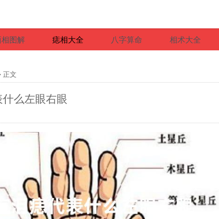
面相图解
痣相大全
八字算命
相术大全
> 正文
表什么左眼右眼