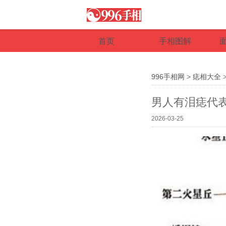
首页
手相图解
996手相网
>
痣相大全
男人有泪痣代
2026-03-25