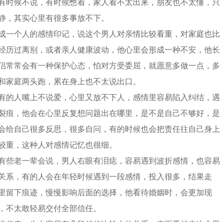
有时候不说，有时候憋着，家人看不太出来，朋友也不太懂，只
静，其实心里有很多事放不下。
成一个人的感情印记，说这个男人对亲情比较看重，对家庭也比
经历过离别，或者亲人健康波动，他心里会形成一种不安，他长
侣常常会有一种保护心态，怕对方受委屈，就愿意多做一点，多
和家庭两头跑，累在身上也不太说出口。
有的人嘴上不说爱，心里又放不下人，感情里容易陷入纠结，遇
裂痕，他会在心里反复想问题出在哪里，是不是自己不够好，是
会给自己很多反思，很多自问，有的时候也会把责任往自己身上
较重，这种人对感情记忆也很细。
有些老一辈会说，男人右眼有泪痣，容易遇到波折感情，也容易
关系，有的人会在年轻时候遇到一段感情，投入很多，结果走
里留下痕迹，慢慢影响后面的选择，他看待婚姻时，会更加现
，不太敢轻易交付全部信任。