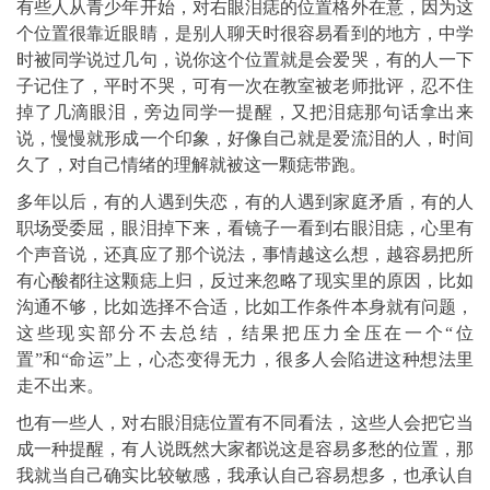
有些人从青少年开始，对右眼泪痣的位置格外在意，因为这
个位置很靠近眼睛，是别人聊天时很容易看到的地方，中学
时被同学说过几句，说你这个位置就是会爱哭，有的人一下
子记住了，平时不哭，可有一次在教室被老师批评，忍不住
掉了几滴眼泪，旁边同学一提醒，又把泪痣那句话拿出来
说，慢慢就形成一个印象，好像自己就是爱流泪的人，时间
久了，对自己情绪的理解就被这一颗痣带跑。
多年以后，有的人遇到失恋，有的人遇到家庭矛盾，有的人
职场受委屈，眼泪掉下来，看镜子一看到右眼泪痣，心里有
个声音说，还真应了那个说法，事情越这么想，越容易把所
有心酸都往这颗痣上归，反过来忽略了现实里的原因，比如
沟通不够，比如选择不合适，比如工作条件本身就有问题，
这些现实部分不去总结，结果把压力全压在一个“位
置”和“命运”上，心态变得无力，很多人会陷进这种想法里
走不出来。
也有一些人，对右眼泪痣位置有不同看法，这些人会把它当
成一种提醒，有人说既然大家都说这是容易多愁的位置，那
我就当自己确实比较敏感，我承认自己容易想多，也承认自