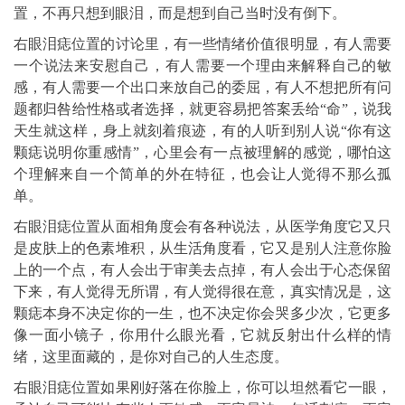
置，不再只想到眼泪，而是想到自己当时没有倒下。
右眼泪痣位置的讨论里，有一些情绪价值很明显，有人需要
一个说法来安慰自己，有人需要一个理由来解释自己的敏
感，有人需要一个出口来放自己的委屈，有人不想把所有问
题都归咎给性格或者选择，就更容易把答案丢给“命”，说我
天生就这样，身上就刻着痕迹，有的人听到别人说“你有这
颗痣说明你重感情”，心里会有一点被理解的感觉，哪怕这
个理解来自一个简单的外在特征，也会让人觉得不那么孤
单。
右眼泪痣位置从面相角度会有各种说法，从医学角度它又只
是皮肤上的色素堆积，从生活角度看，它又是别人注意你脸
上的一个点，有人会出于审美去点掉，有人会出于心态保留
下来，有人觉得无所谓，有人觉得很在意，真实情况是，这
颗痣本身不决定你的一生，也不决定你会哭多少次，它更多
像一面小镜子，你用什么眼光看，它就反射出什么样的情
绪，这里面藏的，是你对自己的人生态度。
右眼泪痣位置如果刚好落在你脸上，你可以坦然看它一眼，