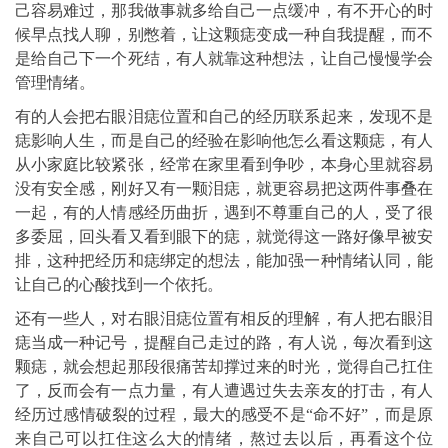
己容易难过，那我做事就多给自己一点缓冲，有不开心的时
候早点找人聊，别憋着，让这颗痣变成一种自我提醒，而不
是给自己下一个死结，有人就靠这种想法，让自己慢慢学会
管理情绪。
有的人会把右眼泪痣位置和自己的经历联系起来，发现不是
痣影响人生，而是自己的经验在影响他怎么看这颗痣，有人
从小家庭比较紧张，经常在家里看到争吵，本身心里就容易
没有安全感，刚好又有一颗泪痣，就更容易把这两件事叠在
一起，有的人情感经历曲折，遇到不尊重自己的人，受了很
多委屈，回头看又看到眼下的痣，就觉得这一路好像早被安
排，这种把经历和痣绑定的想法，能加强一种情绪认同，能
让自己的心酸找到一个依托。
还有一些人，对右眼泪痣位置有相反的理解，有人把右眼泪
痣当成一种记号，提醒自己走过的路，有人说，每次看到这
颗痣，就会想起那段很痛苦却撑过来的时光，觉得自己扛住
了，反而会有一点力量，有人遭遇过失去亲友的打击，有人
经历过感情破裂的过程，最大的感受不是“命不好”，而是原
来自己可以扛住这么大的情绪，熬过去以后，再看这个位