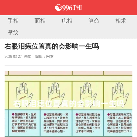
手相
面相
痣相
算命
相术
掌纹
当前位置：
首页
>
痣相大全
> 正文
右眼泪痣位置真的会影响一生吗
2026-03-27
未知
编辑：网友