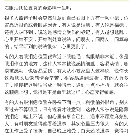
右眼泪痣位置真的会影响一生吗
很多人照镜子时会突然注意到自己右眼下方有一颗小痣，位
置靠近眼角或者眼袋附近，有人说是泪痣，有人说是福痣，
还有人被吓到，说这是感情会受伤的标记，有人越想越乱，
心里开始不安，开始到处查说法，问朋友，问网友，问算命
的，结果听到的说法很杂，心里更乱了。
有的人右眼泪痣位置很靠近下眼睫毛，离眼睛非常近，像是
眼泪停住的地方，这种人常常被说感情细腻，容易动情，容
易被感动，也容易受伤，有人从小被家里人这样说，说你长
这颗痣以后谈感情会辛苦，很容易遇到波折，有的人听多
了，慢慢把这种话当成一种暗示，遇到一点小挫折，就会往
这颗痣上想，觉得是不是命里就这样，心态变得敏感。
有的人右眼泪痣位置在卧蚕下面一点，稍微偏外眼角，别人
看过去不算明显，只有近看才注意到，这种人常被说是隐藏
的泪痣，嘴上不说，但心里有事自己扛，遇事不愿意麻烦别
人，有时朋友觉得他看着没事，其实心里压力很大，有的人
在工作上受了挫折，自己晚上难受，白天还装没事，觉得习