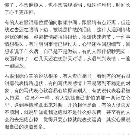
惯了，不想麻烦人，也不想表现脆弱，就这样堆积，时间长
了心里更压抑。
有的人右眼泪痣位置偏向脸颊中间，跟眼睛有点距离，但连
线过去还在眼睛下边，被说是扩散的泪痣，这种人遇到情绪
起伏的时候，容易把情绪拉得很长，很难快速调节，一件事
情想很久，有时明明事情已经过去，心里还在回想细节，回
想谁说了什么话，自己是不是做错，有的人跟伴侣吵完架，
表面和好了，过几天还在想那天对话，从语气到表情，一遍
一遍回放。
右眼泪痣位置的说法很多，有人查面相书，看到有的写右眼
泪痣代表情路起伏，有的写代表感情上容易遇到不稳定的对
象，有的写代表心软容易心软原谅别人，有的说代表容易被
人拖累，信息不一样，有人就挑自己害怕的那一条记在心
里，遇到事情就拿出来对照，开始相信是命，有的人谈恋爱
不顺利，就说早知道我这痣就不是什么好东西，甚至有的人
会跑去把痣点掉，觉得只要点掉就能改变运势，其实心里说
服自己的味道更多。