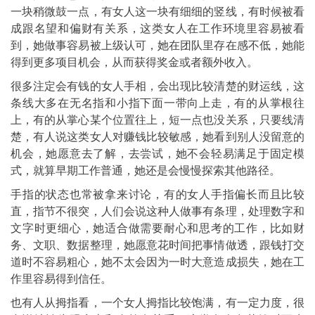
一块稍微鼓一点，有女人这一块有细细的竖线，有时候被看
成跟名望和偏财有关系，这类女人在工作环境里容易被看
到，她做事容易被上级认可，她在团队里存在感不低，她能
得到更多项目机会，从而获得奖金或者额外收入。
很多注定会有钱的女人手相，会出现比较清楚的财运线，这
条线大多在无名指和小指下面一带向上走，有的从掌根往
上，有的从掌心某个位置往上，短一点也没关系，只要线清
楚，有人说这类女人对赚钱比较敏感，她看到别人没留意的
机会，她愿意去了解，去尝试，她不会轻易满足于固定模
式，就算早期工作普通，她还是会慢慢探索其他路径。
手指的状态也常被拿来讨论，有的女人手指偏长而且比较
直，指节不很突，人们会说这种人做事有条理，处理数字和
文字时更细心，她适合做需要耐心和思考的工作，比如财
务、文职、数据整理，她愿意花时间把事情做透，跟钱打交
道时不容易粗心，她不太会因为一时大意造成损失，她在工
作里容易得到信任。
也有人从拇指看，一个女人拇指比较饱满，有一定力度，很