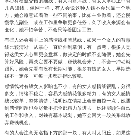
掌心有横竖交错的细线，有人叫财库线，有女人掌心正中有
几条短线，像网一样，有人会说这种人钱不会只靠一个地
方，她会愿意试着做一些不同的事，比如主业做着，还会慢
慢学点副业，或在工作里争取更多任务，久了收入来源会有
变化，她不怕辛苦，不会只等着固定工资。
有些人还会看手上的感情线和智慧线，如果一个女人的智慧
线比较清晰，从掌心一直延伸到掌侧，有一点弯，很多人觉
得这类女人心里更会盘算，做决定的时候不会随便，她会先
算好风险，再决定要不要做，赚钱机会来了，不会一冲动就
跟风，她会先看有没有长期可能，很多有钱的女人，早期选
择不一定多，可每一步都走得比较稳。
感情线对有钱女人影响也不小，有的女人感情线很乱，分很
多支，情绪不稳定，容易为感情花很多精力，有的女人感情
线比较单，整体清楚，说明她在情绪上会更自控一点，她遇
到感情问题也会尽量不把全部精力放进去，她还能顾住自己
的工作和收入，对钱有基本规划，她不会因为一段关系就放
弃赚钱机会。
有的人会注意无名指下方的那一块，有人叫太阳丘，如果这