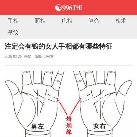
手相
面相
痣相
算命
相术
掌纹
当前位置：
首页
>
手相图解
> 正文
注定会有钱的女人手相都有哪些特征
2026-03-20
未知
编辑：网友