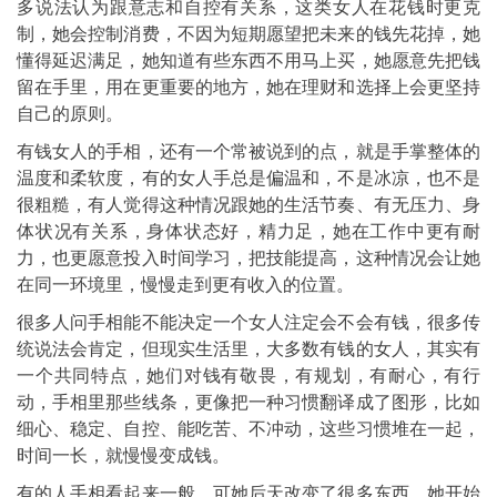
多说法认为跟意志和自控有关系，这类女人在花钱时更克
制，她会控制消费，不因为短期愿望把未来的钱先花掉，她
懂得延迟满足，她知道有些东西不用马上买，她愿意先把钱
留在手里，用在更重要的地方，她在理财和选择上会更坚持
自己的原则。
有钱女人的手相，还有一个常被说到的点，就是手掌整体的
温度和柔软度，有的女人手总是偏温和，不是冰凉，也不是
很粗糙，有人觉得这种情况跟她的生活节奏、有无压力、身
体状况有关系，身体状态好，精力足，她在工作中更有耐
力，也更愿意投入时间学习，把技能提高，这种情况会让她
在同一环境里，慢慢走到更有收入的位置。
很多人问手相能不能决定一个女人注定会不会有钱，很多传
统说法会肯定，但现实生活里，大多数有钱的女人，其实有
一个共同特点，她们对钱有敬畏，有规划，有耐心，有行
动，手相里那些线条，更像把一种习惯翻译成了图形，比如
细心、稳定、自控、能吃苦、不冲动，这些习惯堆在一起，
时间一长，就慢慢变成钱。
有的人手相看起来一般，可她后天改变了很多东西，她开始