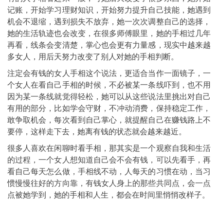
记账，开始学习理财知识，开始努力提升自己技能，她遇到
机会不退缩，遇到损失不放弃，她一次次调整自己的选择，
她的生活轨迹也会改变，在很多师傅眼里，她的手相过几年
再看，线条会变清楚，掌心也会更有力量感，现实中越来越
多女人，用后天努力改变了别人对她的手相判断。
注定会有钱的女人手相这个说法，更适合当作一面镜子，一
个女人在看自己手相的时候，不必被某一条线吓到，也不用
因为某一条线就觉得轻松，她可以从这些说法里挑出对自己
有用的部分，比如学会守财，不冲动消费，保持稳定工作，
敢争取机会，每次看到自己掌心，就提醒自己在赚钱路上不
要停，这样走下去，她离有钱的状态就会越来越近。
很多人喜欢在闲聊时看手相，那其实是一个观察自我和生活
的过程，一个女人想知道自己会不会有钱，可以先看手，再
看自己每天怎么做，手相线不动，人每天的习惯在动，当习
惯慢慢往好的方向靠，有钱女人身上的那些共同点，会一点
点被她学到，她的手相和人生，都会在时间里悄悄改样子。